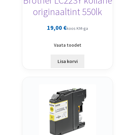
Brother LC223Y kollane
originaaltint 550lk
19,00
€
koos KM-ga
Vaata toodet
Lisa korvi