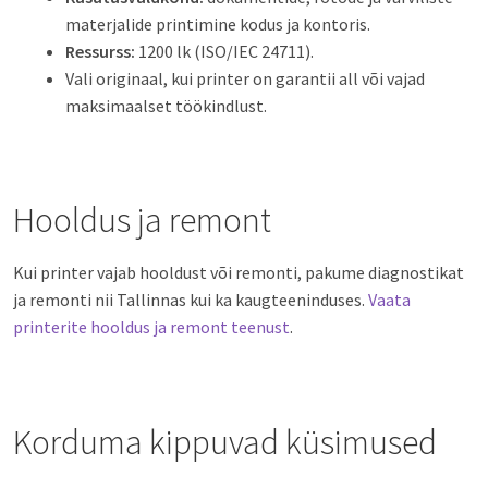
materjalide printimine kodus ja kontoris.
Ressurss:
1200 lk (ISO/IEC 24711).
Vali originaal, kui printer on garantii all või vajad
maksimaalset töökindlust.
Hooldus ja remont
Kui printer vajab hooldust või remonti, pakume diagnostikat
ja remonti nii Tallinnas kui ka kaugteeninduses.
Vaata
printerite hooldus ja remont teenust
.
Korduma kippuvad küsimused