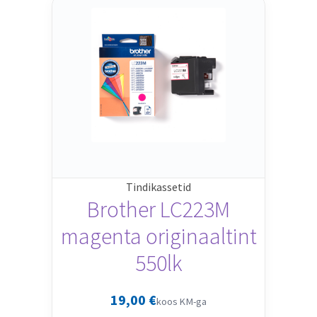
Tindikassetid
Brother LC223M
magenta originaaltint
550lk
19,00
€
koos KM-ga