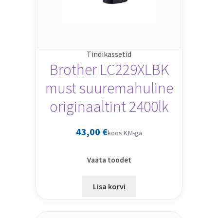
Tindikassetid
Brother LC229XLBK
must suuremahuline
originaaltint 2400lk
43,00
€
koos KM-ga
Vaata toodet
Lisa korvi