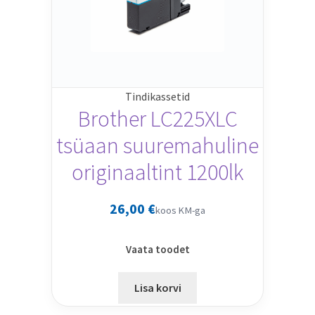
Tindikassetid
Brother LC225XLC
tsüaan suuremahuline
originaaltint 1200lk
26,00
€
koos KM-ga
Vaata toodet
Lisa korvi