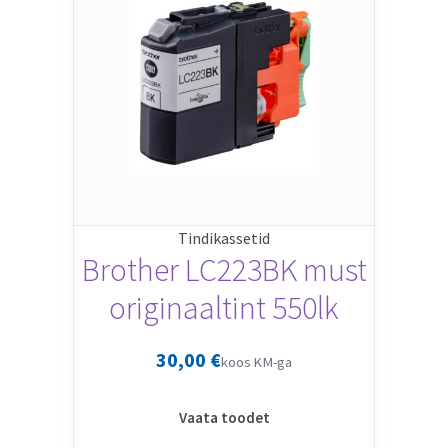
Tindikassetid
Brother LC223BK must
originaaltint 550lk
30,00
€
koos KM-ga
Vaata toodet