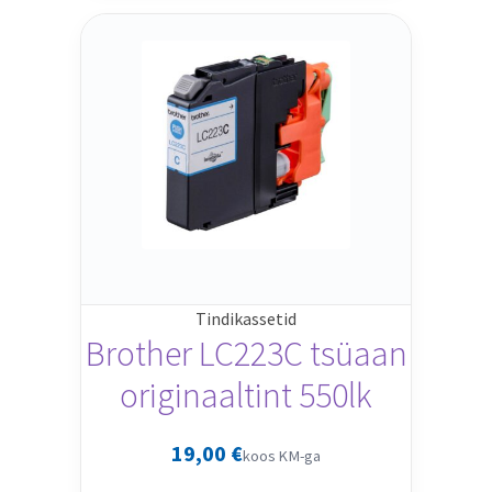
Tindikassetid
Brother LC223C tsüaan
originaaltint 550lk
19,00
€
koos KM-ga