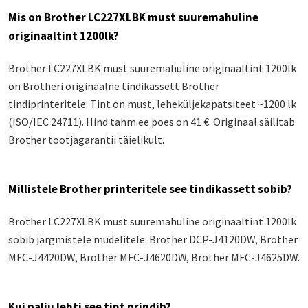
Mis on Brother LC227XLBK must suuremahuline
originaaltint 1200lk?
Brother LC227XLBK must suuremahuline originaaltint 1200lk
on Brotheri originaalne tindikassett Brother
tindiprinteritele. Tint on must, leheküljekapatsiteet ~1200 lk
(ISO/IEC 24711). Hind tahm.ee poes on 41 €. Originaal säilitab
Brother tootjagarantii täielikult.
Millistele Brother printeritele see tindikassett sobib?
Brother LC227XLBK must suuremahuline originaaltint 1200lk
sobib järgmistele mudelitele: Brother DCP-J4120DW, Brother
MFC-J4420DW, Brother MFC-J4620DW, Brother MFC-J4625DW.
Kui palju lehti see tint prindib?