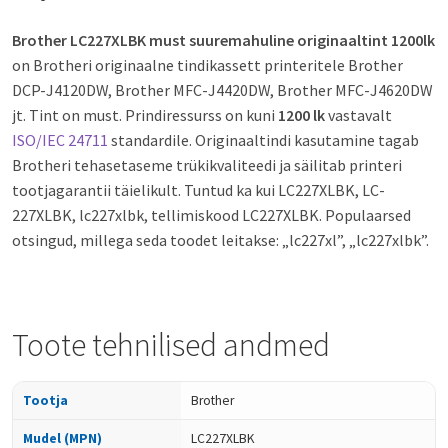
Brother LC227XLBK must suuremahuline originaaltint 1200lk
on Brotheri originaalne tindikassett printeritele Brother
DCP-J4120DW, Brother MFC-J4420DW, Brother MFC-J4620DW
jt. Tint on must. Prindiressurss on kuni
1200 lk
vastavalt
ISO/IEC 24711
standardile. Originaaltindi kasutamine tagab
Brotheri tehasetaseme trükikvaliteedi ja säilitab printeri
tootjagarantii täielikult. Tuntud ka kui LC227XLBK, LC-
227XLBK, lc227xlbk, tellimiskood LC227XLBK. Populaarsed
otsingud, millega seda toodet leitakse: „lc227xl”, „lc227xlbk”.
Toote tehnilised andmed
Tootja
Brother
Mudel (MPN)
LC227XLBK