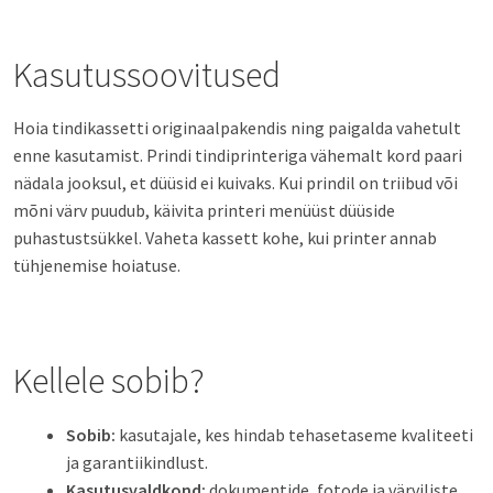
Kasutussoovitused
Hoia tindikassetti originaalpakendis ning paigalda vahetult
enne kasutamist. Prindi tindiprinteriga vähemalt kord paari
nädala jooksul, et düüsid ei kuivaks. Kui prindil on triibud või
mõni värv puudub, käivita printeri menüüst düüside
puhastustsükkel. Vaheta kassett kohe, kui printer annab
tühjenemise hoiatuse.
Kellele sobib?
Sobib:
kasutajale, kes hindab tehasetaseme kvaliteeti
ja garantiikindlust.
Kasutusvaldkond:
dokumentide, fotode ja värviliste