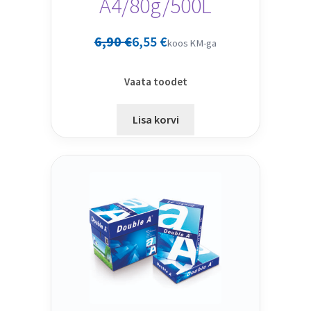
A4/80g/500L
6,90
€
6,55
€
koos KM-ga
Vaata toodet
Lisa korvi