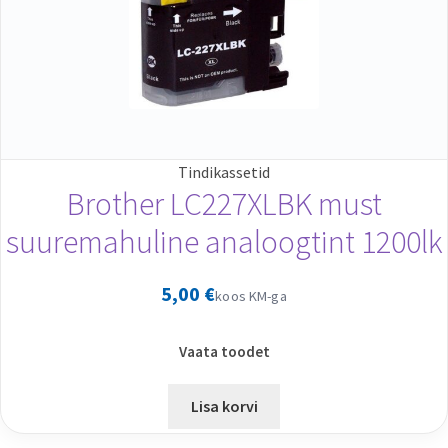
Tindikassetid
Brother LC227XLBK must
suuremahuline analoogtint 1200lk
5,00
€
koos KM-ga
Vaata toodet
Lisa korvi