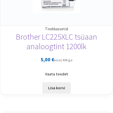
Tindikassetid
Brother LC225XLC tsüaan
analoogtint 1200lk
5,00
€
koos KM-ga
Vaata toodet
Lisa korvi