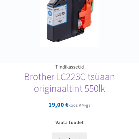
Tindikassetid
Brother LC223C tsüaan
originaaltint 550lk
19,00
€
koos KM-ga
Vaata toodet