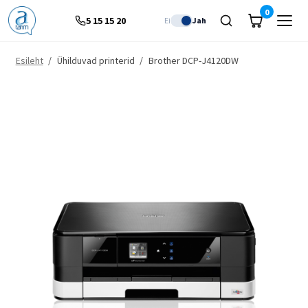
0
5 15 15 20
Ei
Jah
Esileht
/
Ühilduvad printerid
/
Brother DCP-J4120DW