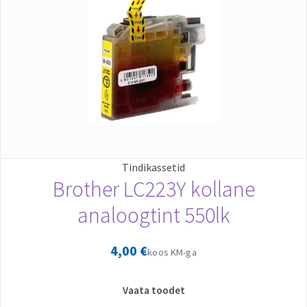
Tindikassetid
Brother LC223Y kollane
analoogtint 550lk
4,00
€
koos KM-ga
Vaata toodet