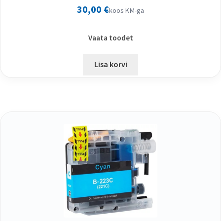
30,00
€
koos KM-ga
Vaata toodet
Lisa korvi