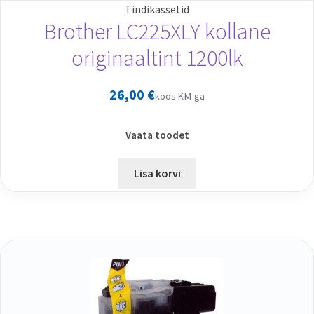
Tindikassetid
Brother LC225XLY kollane
originaaltint 1200lk
26,00
€
koos KM-ga
Vaata toodet
Lisa korvi