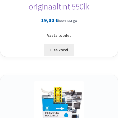
originaaltint 550lk
19,00
€
koos KM-ga
Vaata toodet
Lisa korvi