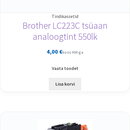
Tindikassetid
Brother LC223C tsüaan
analoogtint 550lk
4,00
€
koos KM-ga
Vaata toodet
Lisa korvi