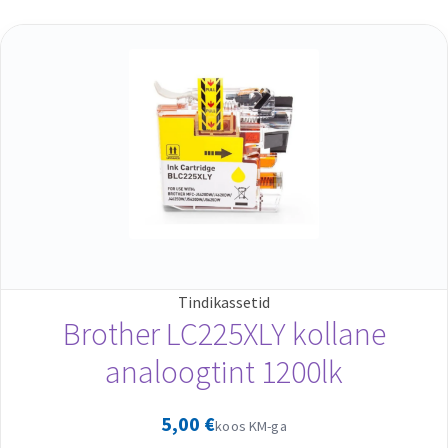
Tindikassetid
Brother LC225XLY kollane
analoogtint 1200lk
5,00
€
koos KM-ga