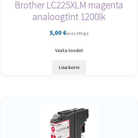
Brother LC225XLM magenta
analoogtint 1200lk
5,00
€
koos KM-ga
Vaata toodet
Lisa korvi