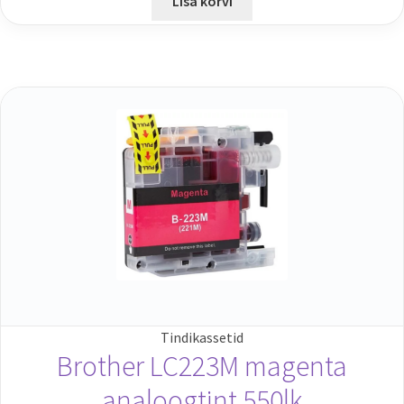
Lisa korvi
Tindikassetid
Brother LC223M magenta
analoogtint 550lk