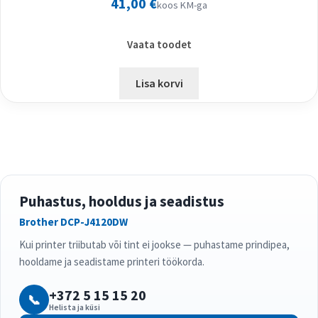
41,00
€
koos KM-ga
Vaata toodet
Lisa korvi
Puhastus, hooldus ja seadistus
Brother DCP-J4120DW
Kui printer triibutab või tint ei jookse — puhastame prindipea,
hooldame ja seadistame printeri töökorda.
+372 5 15 15 20
📞
Helista ja küsi