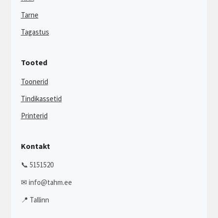
Tarne
Tagastus
Tooted
Toonerid
Tindikassetid
Printerid
Kontakt
📞 5151520
✉ info@tahm.ee
📍 Tallinn