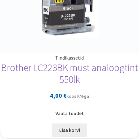
Tindikassetid
Brother LC223BK must analoogtint
550lk
4,00
€
koos KM-ga
Vaata toodet
Lisa korvi