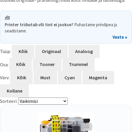
sobivad originaal- ja analoogtindid koos hindade ja laoseisuga.
🧰
Printer triibutab või tint ei jookse?
Puhastame prindipea ja
seadistame.
Vaata ↓
Tüüp:
Kõik
Originaal
Analoog
Osa:
Kõik
Tooner
Trummel
Värv:
Kõik
Must
Cyan
Magenta
Kollane
Sorteeri: