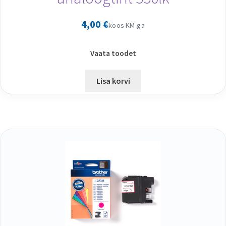
4,00
€
koos KM-ga
Vaata toodet
Lisa korvi