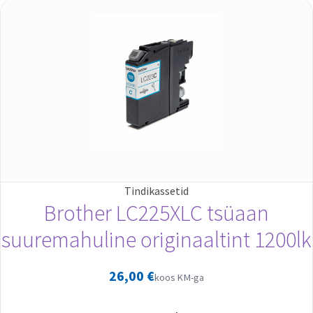
Tindikassetid
Brother LC225XLC tsüaan
suuremahuline originaaltint 1200lk
26,00
€
koos KM-ga