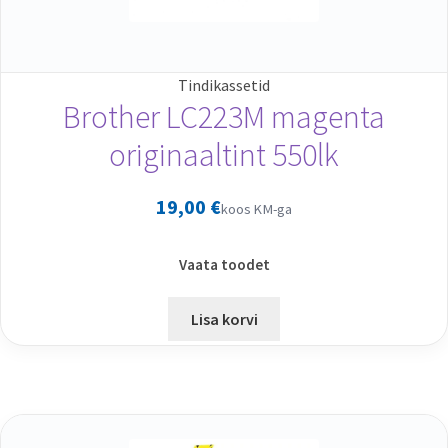
Tindikassetid
Brother LC223M magenta
originaaltint 550lk
19,00
€
koos KM-ga
Vaata toodet
Lisa korvi