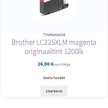
Tindikassetid
Brother LC225XLM magenta
originaaltint 1200lk
26,00
€
koos KM-ga
Vaata toodet
Lisa korvi