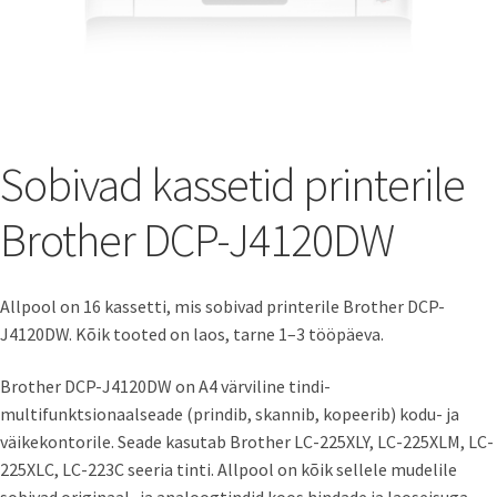
Sobivad kassetid printerile
Brother DCP-J4120DW
Allpool on 16 kassetti, mis sobivad printerile Brother DCP-
J4120DW. Kõik tooted on laos, tarne 1–3 tööpäeva.
Brother DCP-J4120DW on A4 värviline tindi-
multifunktsionaalseade (prindib, skannib, kopeerib) kodu- ja
väikekontorile. Seade kasutab Brother LC-225XLY, LC-225XLM, LC-
225XLC, LC-223C seeria tinti. Allpool on kõik sellele mudelile