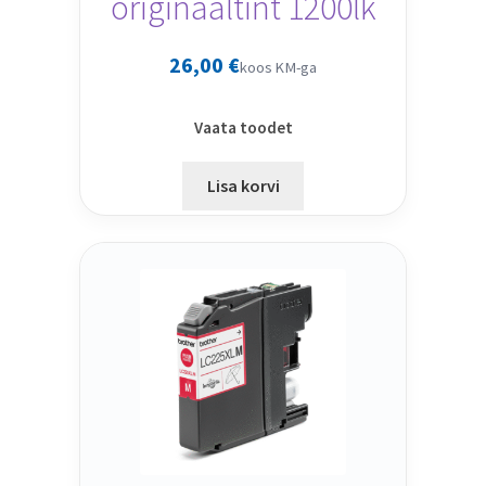
originaaltint 1200lk
26,00
€
koos KM-ga
Vaata toodet
Lisa korvi