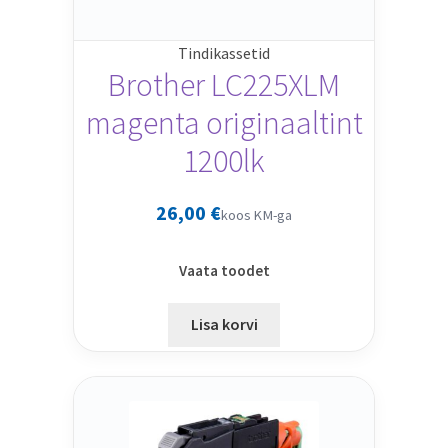
Tindikassetid
Brother LC225XLM
magenta originaaltint
1200lk
26,00
€
koos KM-ga
Vaata toodet
Lisa korvi