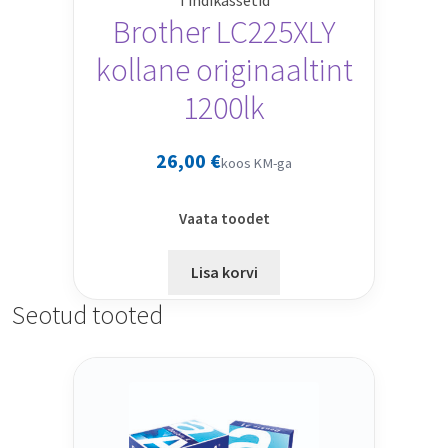
Tindikassetid
Brother LC225XLY
kollane originaaltint
1200lk
26,00
€
koos KM-ga
Vaata toodet
Lisa korvi
Seotud tooted