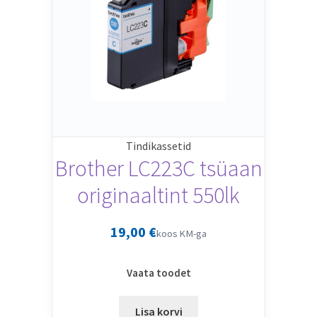
Tindikassetid
Brother LC223C tsüaan
originaaltint 550lk
19,00
€
koos KM-ga
Vaata toodet
Lisa korvi