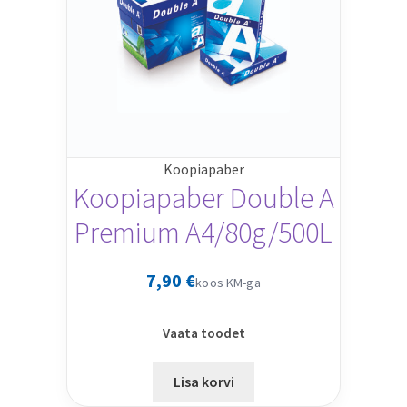
Koopiapaber
Koopiapaber Double A
Premium A4/80g/500L
7,90
€
koos KM-ga
Vaata toodet
Lisa korvi