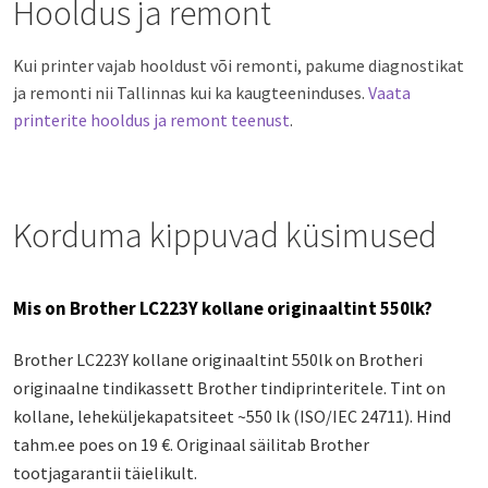
Hooldus ja remont
Kui printer vajab hooldust või remonti, pakume diagnostikat
ja remonti nii Tallinnas kui ka kaugteeninduses.
Vaata
printerite hooldus ja remont teenust
.
Korduma kippuvad küsimused
Mis on Brother LC223Y kollane originaaltint 550lk?
Brother LC223Y kollane originaaltint 550lk on Brotheri
originaalne tindikassett Brother tindiprinteritele. Tint on
kollane, leheküljekapatsiteet ~550 lk (ISO/IEC 24711). Hind
tahm.ee poes on 19 €. Originaal säilitab Brother
tootjagarantii täielikult.