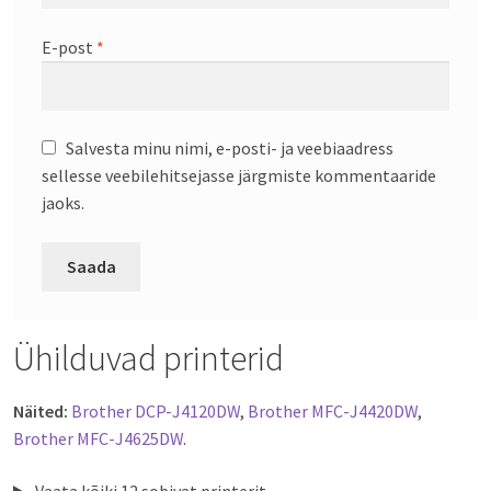
E-post
*
Salvesta minu nimi, e-posti- ja veebiaadress
sellesse veebilehitsejasse järgmiste kommentaaride
jaoks.
Ühilduvad printerid
Näited:
Brother DCP-J4120DW
,
Brother MFC-J4420DW
,
Brother MFC-J4625DW
.
Vaata kõiki 12 sobivat printerit