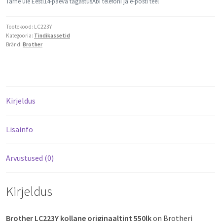
Tarne üle Eesti
14-päeva tagastus
Abi telefoni ja e-posti teel
Tootekood:
LC223Y
Kategooria:
Tindikassetid
Bränd:
Brother
Kirjeldus
Lisainfo
Arvustused (0)
Kirjeldus
Brother LC223Y kollane originaaltint 550lk
on Brotheri