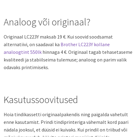
Analoog või originaal?
Originaal LC223Y maksab 19 €. Kui soovid soodsamat
alternatiivi, on saadaval ka
Brother LC223Y kollane
analoogtint 550lk
hinnaga 4 €. Originaal tagab tehasetaseme
kvaliteedi ja stabiilseima tulemuse; analoog on parim valik
odavaks printimiseks.
Kasutussoovitused
Hoia tindikassetti originaalpakendis ning paigalda vahetult
enne kasutamist. Prindi tindiprinteriga vähemalt kord paari
nädala jooksul, et düüsid ei kuivaks. Kui prindil on triibud või