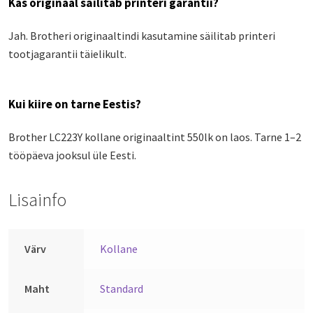
Kas originaal säilitab printeri garantii?
Jah. Brotheri originaaltindi kasutamine säilitab printeri
tootjagarantii täielikult.
Kui kiire on tarne Eestis?
Brother LC223Y kollane originaaltint 550lk on laos. Tarne 1–2
tööpäeva jooksul üle Eesti.
Lisainfo
Värv
Kollane
Maht
Standard