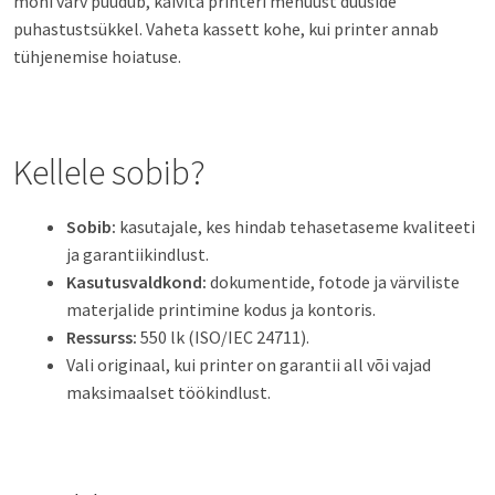
mõni värv puudub, käivita printeri menüüst düüside
puhastustsükkel. Vaheta kassett kohe, kui printer annab
tühjenemise hoiatuse.
Kellele sobib?
Sobib:
kasutajale, kes hindab tehasetaseme kvaliteeti
ja garantiikindlust.
Kasutusvaldkond:
dokumentide, fotode ja värviliste
materjalide printimine kodus ja kontoris.
Ressurss:
550 lk (ISO/IEC 24711).
Vali originaal, kui printer on garantii all või vajad
maksimaalset töökindlust.