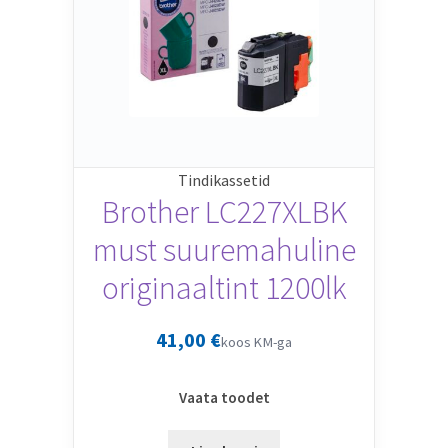
Tindikassetid
Brother LC227XLBK
must suuremahuline
originaaltint 1200lk
41,00
€
koos KM-ga
Vaata toodet