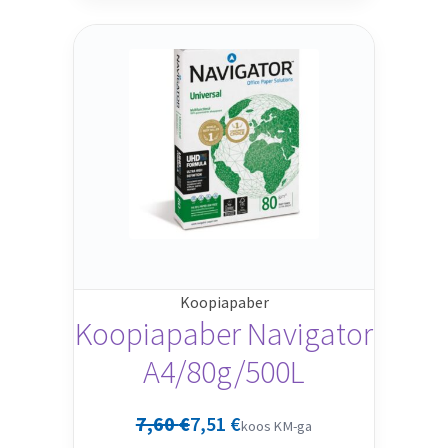
Koopiapaber
Koopiapaber Navigator
A4/80g/500L
7,60
€
7,51
€
koos KM-ga