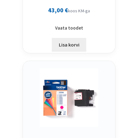
43,00
€
koos KM-ga
Vaata toodet
Lisa korvi