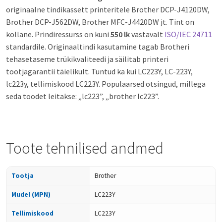
originaalne tindikassett printeritele Brother DCP-J4120DW,
Brother DCP-J562DW, Brother MFC-J4420DW jt. Tint on
kollane. Prindiressurss on kuni
550 lk
vastavalt
ISO/IEC 24711
standardile. Originaaltindi kasutamine tagab Brotheri
tehasetaseme trükikvaliteedi ja säilitab printeri
tootjagarantii täielikult. Tuntud ka kui LC223Y, LC-223Y,
lc223y, tellimiskood LC223Y. Populaarsed otsingud, millega
seda toodet leitakse: „lc223”, „brother lc223”.
Toote tehnilised andmed
Tootja
Brother
Mudel (MPN)
LC223Y
Tellimiskood
LC223Y