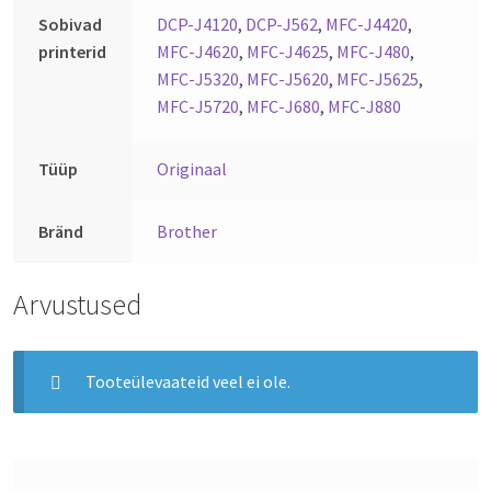
Sobivad
DCP-J4120
,
DCP-J562
,
MFC-J4420
,
printerid
MFC-J4620
,
MFC-J4625
,
MFC-J480
,
MFC-J5320
,
MFC-J5620
,
MFC-J5625
,
MFC-J5720
,
MFC-J680
,
MFC-J880
Tüüp
Originaal
Bränd
Brother
Arvustused
Tooteülevaateid veel ei ole.