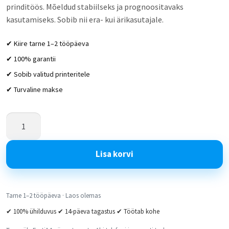
prinditöös. Mõeldud stabiilseks ja prognoositavaks
kasutamiseks. Sobib nii era- kui ärikasutajale.
✔ Kiire tarne 1–2 tööpäeva
✔ 100% garantii
✔ Sobib valitud printeritele
✔ Turvaline makse
Lisa korvi
Tarne 1–2 tööpäeva · Laos olemas
✔ 100% ühilduvus ✔ 14-päeva tagastus ✔ Töötab kohe