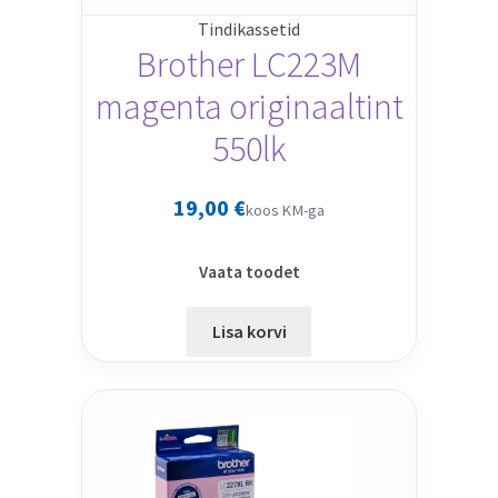
Tindikassetid
Brother LC223M
magenta originaaltint
550lk
19,00
€
koos KM-ga
Vaata toodet
Lisa korvi