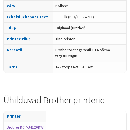
Värv
Kollane
Leheküljekapatsiteet
~550 lk (ISO/IEC 24711)
Tüüp
Originaal (Brother)
Printeritüüp
Tindiprinter
Garantii
Brother tootjagarantii + 14 päeva
tagastusõigus
Tarne
1–2 tööpäeva üle Eesti
Ühilduvad Brother printerid
Printer
Brother DCP-J4120DW