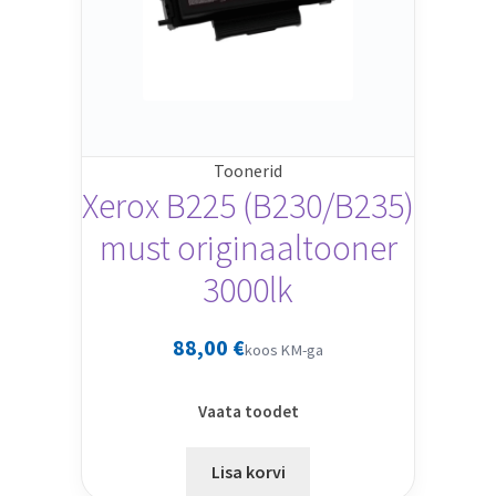
Toonerid
Xerox B225 (B230/B235)
must originaaltooner
3000lk
88,00
€
koos KM-ga
Vaata toodet
Lisa korvi