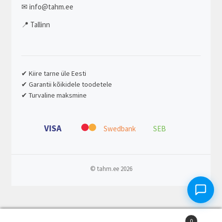
✉ info@tahm.ee
📍 Tallinn
✔ Kiire tarne üle Eesti
✔ Garantii kõikidele toodetele
✔ Turvaline maksmine
VISA
Swedbank
SEB
© tahm.ee 2026
0