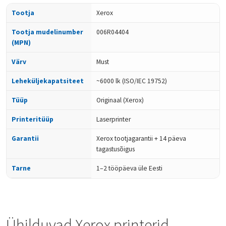
Tootja
Xerox
Tootja mudelinumber
006R04404
(MPN)
Värv
Must
Leheküljekapatsiteet
~6000 lk (ISO/IEC 19752)
Tüüp
Originaal (Xerox)
Printeritüüp
Laserprinter
Garantii
Xerox tootjagarantii + 14 päeva
tagastusõigus
Tarne
1–2 tööpäeva üle Eesti
Ühilduvad Xerox printerid