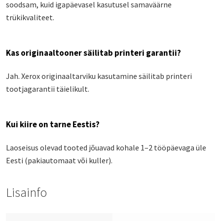
soodsam, kuid igapäevasel kasutusel samaväärne
trükikvaliteet.
Kas originaaltooner säilitab printeri garantii?
Jah. Xerox originaaltarviku kasutamine säilitab printeri
tootjagarantii täielikult.
Kui kiire on tarne Eestis?
Laoseisus olevad tooted jõuavad kohale 1–2 tööpäevaga üle
Eesti (pakiautomaat või kuller).
Lisainfo