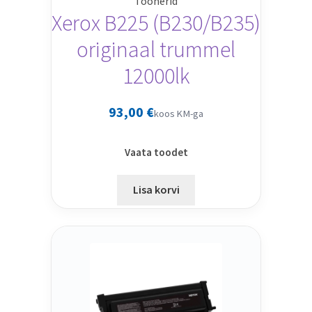
Toonerid
Xerox B225 (B230/B235)
originaal trummel
12000lk
93,00
€
koos KM-ga
Vaata toodet
Lisa korvi