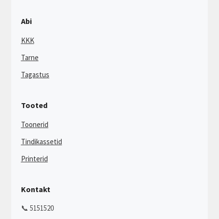
Abi
KKK
Tarne
Tagastus
Tooted
Toonerid
Tindikassetid
Printerid
Kontakt
📞 5151520