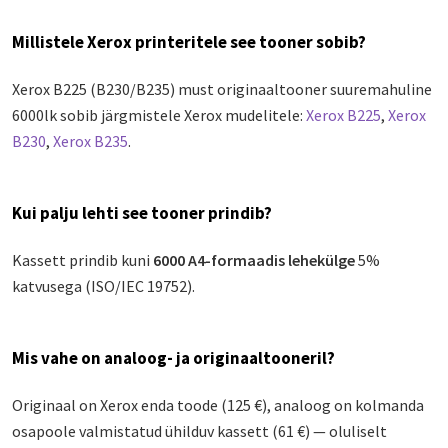
Millistele Xerox printeritele see tooner sobib?
Xerox B225 (B230/B235) must originaaltooner suuremahuline
6000lk sobib järgmistele Xerox mudelitele:
Xerox B225
,
Xerox
B230
,
Xerox B235
.
Kui palju lehti see tooner prindib?
Kassett prindib kuni
6000 A4-formaadis lehekülge
5%
katvusega (ISO/IEC 19752).
Mis vahe on analoog- ja originaaltooneril?
Originaal on Xerox enda toode (125 €), analoog on kolmanda
osapoole valmistatud ühilduv kassett (61 €) — oluliselt