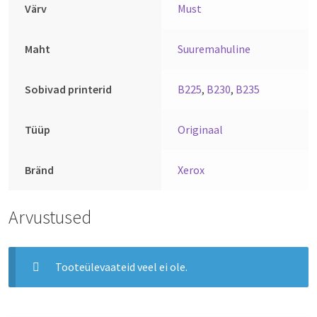
Värv
Must
Maht
Suuremahuline
Sobivad printerid
B225
,
B230
,
B235
Tüüp
Originaal
Bränd
Xerox
Arvustused
Tooteülevaateid veel ei ole.