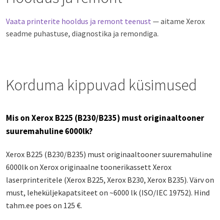
Vaata printerite hooldus ja remont teenust
— aitame Xerox
seadme puhastuse, diagnostika ja remondiga.
Korduma kippuvad küsimused
Mis on Xerox B225 (B230/B235) must originaaltooner
suuremahuline 6000lk?
Xerox B225 (B230/B235) must originaaltooner suuremahuline
6000lk on Xerox originaalne toonerikassett Xerox
laserprinteritele (Xerox B225, Xerox B230, Xerox B235). Värv on
must, leheküljekapatsiteet on ~6000 lk (ISO/IEC 19752). Hind
tahm.ee poes on 125 €.