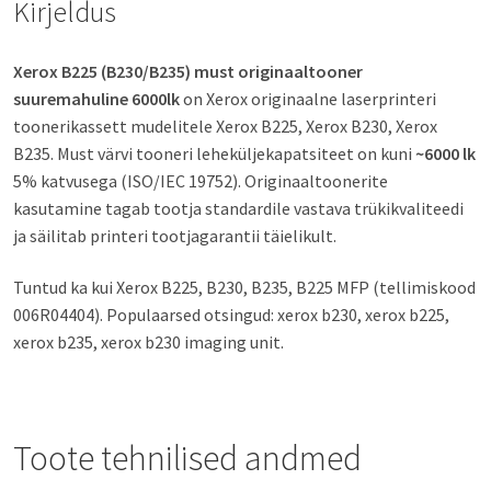
Kirjeldus
Xerox B225 (B230/B235) must originaaltooner
suuremahuline 6000lk
on Xerox originaalne laserprinteri
toonerikassett mudelitele Xerox B225, Xerox B230, Xerox
B235. Must värvi tooneri leheküljekapatsiteet on kuni
~6000 lk
5% katvusega (ISO/IEC 19752). Originaaltoonerite
kasutamine tagab tootja standardile vastava trükikvaliteedi
ja säilitab printeri tootjagarantii täielikult.
Tuntud ka kui Xerox B225, B230, B235, B225 MFP (tellimiskood
006R04404). Populaarsed otsingud: xerox b230, xerox b225,
xerox b235, xerox b230 imaging unit.
Toote tehnilised andmed