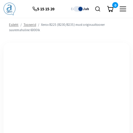
0
5 15 15 20
Ei
Jah
Esileht
/
Toonerid
/
Xerox B225 (B230/B235) must originaaltooner
suuremahuline 6000lk