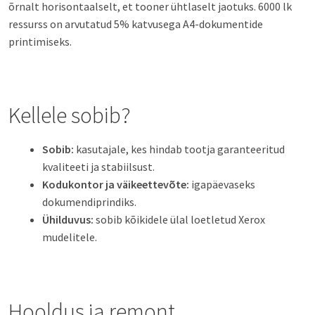
õrnalt horisontaalselt, et tooner ühtlaselt jaotuks. 6000 lk
ressurss on arvutatud 5% katvusega A4-dokumentide
printimiseks.
Kellele sobib?
Sobib:
kasutajale, kes hindab tootja garanteeritud
kvaliteeti ja stabiilsust.
Kodukontor ja väikeettevõte:
igapäevaseks
dokumendiprindiks.
Ühilduvus:
sobib kõikidele ülal loetletud Xerox
mudelitele.
Hooldus ja remont