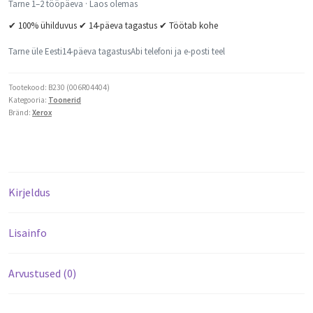
Tarne 1–2 tööpäeva · Laos olemas
✔ 100% ühilduvus ✔ 14-päeva tagastus ✔ Töötab kohe
Tarne üle Eesti
14-päeva tagastus
Abi telefoni ja e-posti teel
Tootekood:
B230 (006R04404)
Kategooria:
Toonerid
Bränd:
Xerox
Kirjeldus
Lisainfo
Arvustused (0)