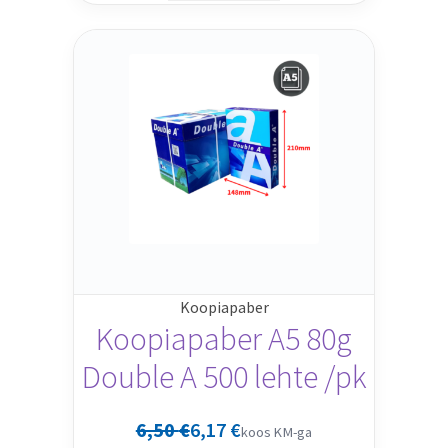
Koopiapaber
Koopiapaber A5 80g
Double A 500 lehte /pk
6,50
€
6,17
€
koos KM-ga