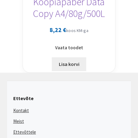
Koopiapaber Data
Copy A4/80g/500L
8,22
€
koos KM-ga
Vaata toodet
Lisa korvi
Ettevõte
Kontakt
Meist
Ettevõttele