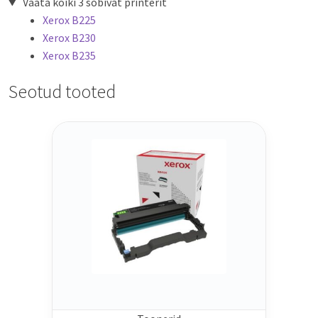
Vaata kõiki 3 sobivat printerit
Xerox B225
Xerox B230
Xerox B235
Seotud tooted