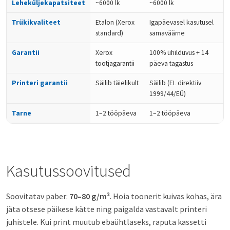
Leheküljekapatsiteet
~6000 lk
~6000 lk
Trükikvaliteet
Etalon (Xerox
Igapäevasel kasutusel
standard)
samaväärne
Garantii
Xerox
100% ühilduvus + 14
tootjagarantii
päeva tagastus
Printeri garantii
Säilib täielikult
Säilib (EL direktiiv
1999/44/EÜ)
Tarne
1–2 tööpäeva
1–2 tööpäeva
Kasutussoovitused
Soovitatav paber:
70–80 g/m²
. Hoia toonerit kuivas kohas, ära
jäta otsese päikese kätte ning paigalda vastavalt printeri
juhistele. Kui print muutub ebaühtlaseks, raputa kassetti