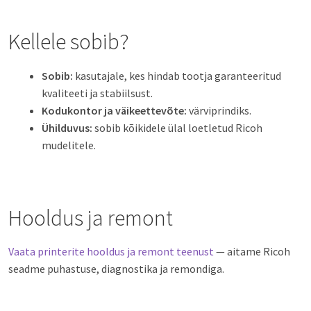
Kellele sobib?
Sobib:
kasutajale, kes hindab tootja garanteeritud
kvaliteeti ja stabiilsust.
Kodukontor ja väikeettevõte:
värviprindiks.
Ühilduvus:
sobib kõikidele ülal loetletud Ricoh
mudelitele.
Hooldus ja remont
Vaata printerite hooldus ja remont teenust
— aitame Ricoh
seadme puhastuse, diagnostika ja remondiga.