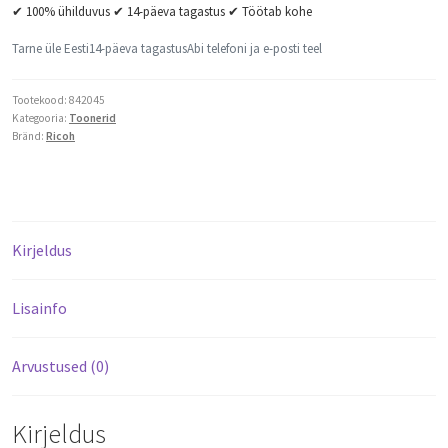
✔ 100% ühilduvus ✔ 14-päeva tagastus ✔ Töötab kohe
Tarne üle Eesti
14-päeva tagastus
Abi telefoni ja e-posti teel
Tootekood:
842045
Kategooria:
Toonerid
Bränd:
Ricoh
Kirjeldus
Lisainfo
Arvustused (0)
Kirjeldus