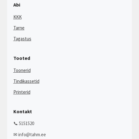
Abi
KKK
Tarne
Tagastus
Tooted
Toonerid
Tindikassetid
Printerid
Kontakt
📞 5151520
✉ info@tahm.ee