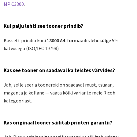
MP C3300
.
Kui palju lehti see tooner prindib?
Kassett prindib kuni
18000 A4-formaadis lehekülge
5%
katvusega (ISO/IEC 19798).
Kas see tooner on saadaval ka teistes värvides?
Jah, selle seeria toonereid on saadaval must, tsüaan,
magenta ja kollane — vaata kõiki variante meie Ricoh
kategooriast.
Kas originaaltooner säilitab printeri garantii?
Jah. Ricoh originaaltooneri kasutamine säilitab printeri