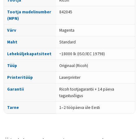
Tootja
Ricoh
Tootja mudelinumber
842045
(MPN)
Värv
Magenta
Maht
Standard
Leheküljekapatsiteet
~18000 lk (ISO/IEC 19798)
Tüüp
Originaal (Ricoh)
Printeritüüp
Laserprinter
Garantii
Ricoh tootjagarantii + 14 päeva
tagastusõigus
Tarne
1–2 tööpäeva üle Eesti