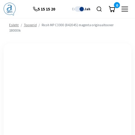
0
5 15 15 20
Ei
Jah
Esileht
/
Toonerid
/
Ricoh MP C3300 (842045) magenta originaaltooner
18000lk