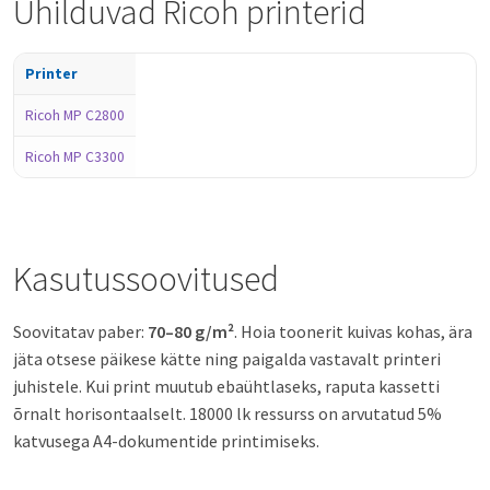
Ühilduvad Ricoh printerid
Printer
Ricoh MP C2800
Ricoh MP C3300
Kasutussoovitused
Soovitatav paber:
70–80 g/m²
. Hoia toonerit kuivas kohas, ära
jäta otsese päikese kätte ning paigalda vastavalt printeri
juhistele. Kui print muutub ebaühtlaseks, raputa kassetti
õrnalt horisontaalselt. 18000 lk ressurss on arvutatud 5%
katvusega A4-dokumentide printimiseks.