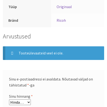
Tüüp
Originaal
Bränd
Ricoh
Arvustused
Tooteülevaateid veel ei ole.
Sinu e-postiaadressi ei avaldata.
Nõutavad väljad on
tähistatud
*
-ga
Sinu hinnang
*