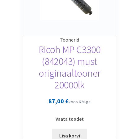
Toonerid
Ricoh MP C3300
(842043) must
originaaltooner
20000lk
87,00
€
koos KM-ga
Vaata toodet
Lisa korvi