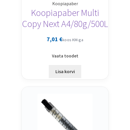
Koopiapaber
Koopiapaber Multi
Copy Next A4/80g/500L
7,01
€
koos KM-ga
Vaata toodet
Lisa korvi