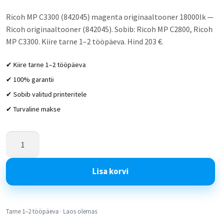
Ricoh MP C3300 (842045) magenta originaaltooner 18000lk —
Ricoh originaaltooner (842045). Sobib: Ricoh MP C2800, Ricoh
MP C3300. Kiire tarne 1–2 tööpäeva. Hind 203 €.
✔ Kiire tarne 1–2 tööpäeva
✔ 100% garantii
✔ Sobib valitud printeritele
✔ Turvaline makse
Lisa korvi
Tarne 1–2 tööpäeva · Laos olemas