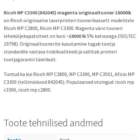
Ricoh MP C3300 (842045) magenta originaaltooner 18000lk
on Ricoh originaalne laserprinteri toonerikassett mudelitele
Ricoh MP C2800, Ricoh MP C3300. Magenta värvi tooneri
leheküljekapatsiteet on kuni
~18000 lk
5% katvusega (ISO/IEC
19798). Originaaltoonerite kasutamine tagab tootja
standardile vastava trükikvaliteedi ja säilitab printeri
tootjagarantii täielikult.
Tuntud ka kui Ricoh MP C2800, MP C3300, MP C3501, Aficio MP
C3300 (tellimiskood 842045). Populaarsed otsingud: ricoh mp
c3300, ricoh mp c2800.
Toote tehnilised andmed