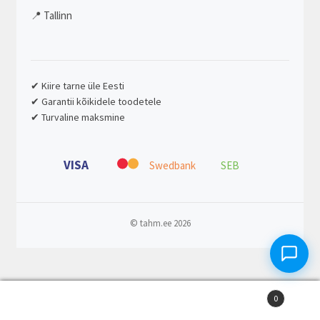
📍 Tallinn
✔ Kiire tarne üle Eesti
✔ Garantii kõikidele toodetele
✔ Turvaline maksmine
VISA
Swedbank
SEB
© tahm.ee 2026
0
Otsi