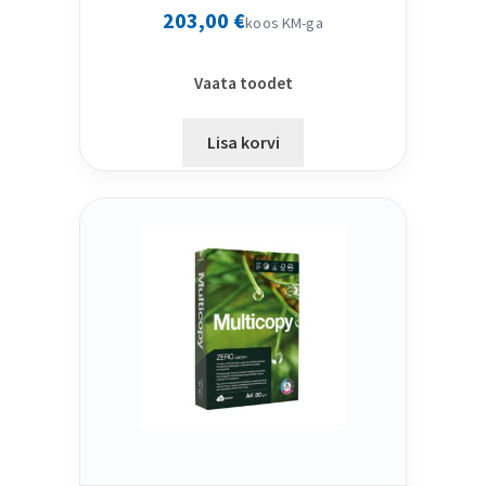
203,00
€
koos KM-ga
Vaata toodet
Lisa korvi