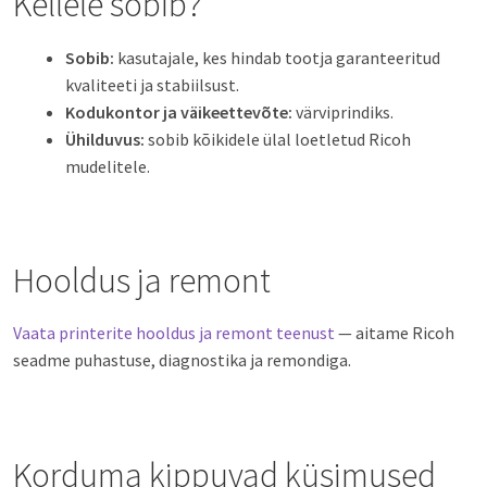
Kellele sobib?
Sobib:
kasutajale, kes hindab tootja garanteeritud
kvaliteeti ja stabiilsust.
Kodukontor ja väikeettevõte:
värviprindiks.
Ühilduvus:
sobib kõikidele ülal loetletud Ricoh
mudelitele.
Hooldus ja remont
Vaata printerite hooldus ja remont teenust
— aitame Ricoh
seadme puhastuse, diagnostika ja remondiga.
Korduma kippuvad küsimused