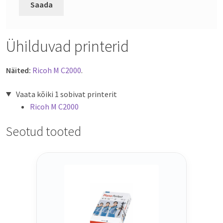
Ühilduvad printerid
Näited:
Ricoh M C2000
.
Vaata kõiki 1 sobivat printerit
Ricoh M C2000
Seotud tooted