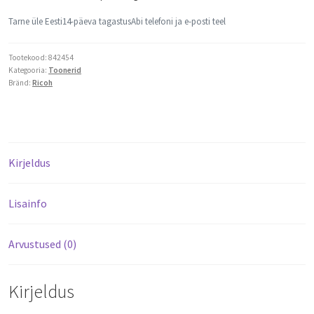
Tarne üle Eesti
14-päeva tagastus
Abi telefoni ja e-posti teel
Tootekood:
842454
Kategooria:
Toonerid
Bränd:
Ricoh
Kirjeldus
Lisainfo
Arvustused (0)
Kirjeldus