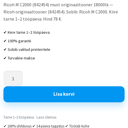
Ricoh M C2000 (842454) must originaaltooner 18000lk —
Ricoh originaaltooner (842454). Sobib: Ricoh M C2000. Kiire
tarne 1–2 tööpäeva. Hind 78 €.
✔ Kiire tarne 1–2 tööpäeva
✔ 100% garantii
✔ Sobib valitud printeritele
✔ Turvaline makse
Lisa korvi
Tarne 1–2 tööpäeva · Laos olemas
✔ 100% ühilduvus ✔ 14-päeva tagastus ✔ Töötab kohe