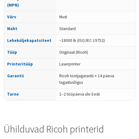
(MPN)
Värv
Must
Maht
Standard
Leheküljekapatsiteet
~18000 lk (ISO/IEC 19752)
Tüüp
Originaal (Ricoh)
Printeritüüp
Laserprinter
Garantii
Ricoh tootjagarantii + 14 päeva
tagastusõigus
Tarne
1–2 tööpäeva üle Eesti
Ühilduvad Ricoh printerid