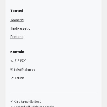
Tooted
Toonerid
Tindikassetid
Printerid
Kontakt
📞 5151520
✉ info@tahm.ee
📍 Tallinn
✔ Kiire tarne üle Eesti
✔ Garantii kõikidele toodetele