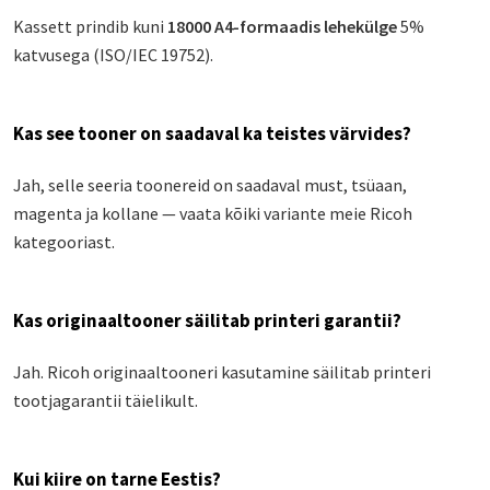
Kassett prindib kuni
18000 A4-formaadis lehekülge
5%
katvusega (ISO/IEC 19752).
Kas see tooner on saadaval ka teistes värvides?
Jah, selle seeria toonereid on saadaval must, tsüaan,
magenta ja kollane — vaata kõiki variante meie Ricoh
kategooriast.
Kas originaaltooner säilitab printeri garantii?
Jah. Ricoh originaaltooneri kasutamine säilitab printeri
tootjagarantii täielikult.
Kui kiire on tarne Eestis?