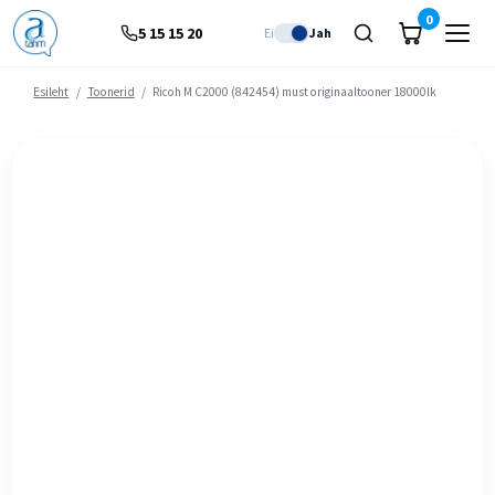
0
5 15 15 20
Ei
Jah
Esileht
/
Toonerid
/
Ricoh M C2000 (842454) must originaaltooner 18000lk