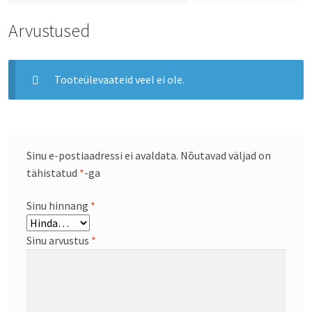
Arvustused
Tooteülevaateid veel ei ole.
Sinu e-postiaadressi ei avaldata.
Nõutavad väljad on
tähistatud
*
-ga
Sinu hinnang
*
Sinu arvustus
*