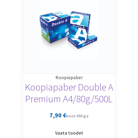
Koopiapaber
Koopiapaber Double A
Premium A4/80g/500L
7,90
€
koos KM-ga
Vaata toodet