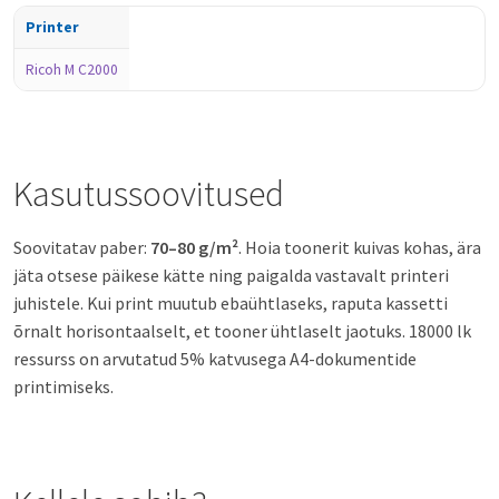
Printer
Ricoh M C2000
Kasutussoovitused
Soovitatav paber:
70–80 g/m²
. Hoia toonerit kuivas kohas, ära
jäta otsese päikese kätte ning paigalda vastavalt printeri
juhistele. Kui print muutub ebaühtlaseks, raputa kassetti
õrnalt horisontaalselt, et tooner ühtlaselt jaotuks. 18000 lk
ressurss on arvutatud 5% katvusega A4-dokumentide
printimiseks.