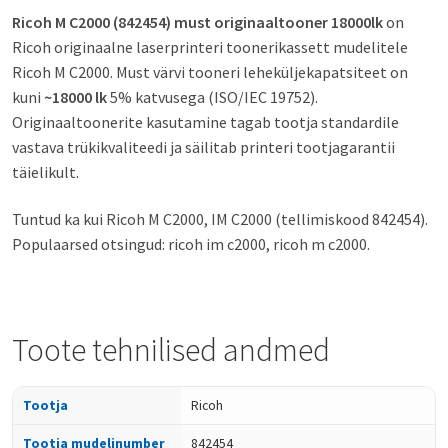
Ricoh M C2000 (842454) must originaaltooner 18000lk
on
Ricoh originaalne laserprinteri toonerikassett mudelitele
Ricoh M C2000. Must värvi tooneri leheküljekapatsiteet on
kuni
~18000 lk
5% katvusega (ISO/IEC 19752).
Originaaltoonerite kasutamine tagab tootja standardile
vastava trükikvaliteedi ja säilitab printeri tootjagarantii
täielikult.
Tuntud ka kui Ricoh M C2000, IM C2000 (tellimiskood 842454).
Populaarsed otsingud: ricoh im c2000, ricoh m c2000.
Toote tehnilised andmed
Tootja
Ricoh
Tootja mudelinumber
842454