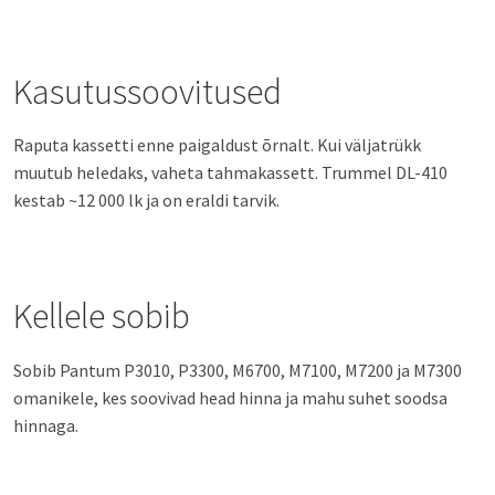
Kasutussoovitused
Raputa kassetti enne paigaldust õrnalt. Kui väljatrükk
muutub heledaks, vaheta tahmakassett. Trummel DL-410
kestab ~12 000 lk ja on eraldi tarvik.
Kellele sobib
Sobib Pantum P3010, P3300, M6700, M7100, M7200 ja M7300
omanikele, kes soovivad head hinna ja mahu suhet soodsa
hinnaga.