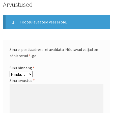
Arvustused
Tooteülevaateid veel ei ole.
Sinu e-postiaadressi ei avaldata.
Nõutavad väljad on
tähistatud
*
-ga
Sinu hinnang
*
Sinu arvustus
*