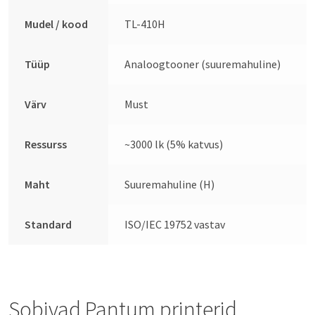
Mudel / kood
TL-410H
Tüüp
Analoogtooner (suuremahuline)
Värv
Must
Ressurss
~3000 lk (5% katvus)
Maht
Suuremahuline (H)
Standard
ISO/IEC 19752 vastav
Sobivad Pantum printerid