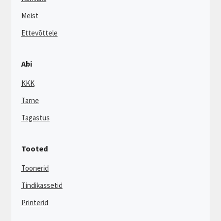
Meist
Ettevõttele
Abi
KKK
Tarne
Tagastus
Tooted
Toonerid
Tindikassetid
Printerid