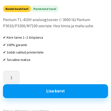
Kindel kvaliteet
Parim hind turul
Pantum TL-410H analoogtooner (~3000 lk) Pantum
P3010/P3300/M7100 seeriale. Hea hinna ja mahu suhe.
✔ Kiire tarne 1–2 tööpäeva
✔ 100% garantii
✔ Sobib valitud printeritele
✔ Turvaline makse
Lisa korvi