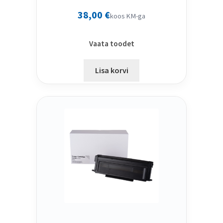
38,00
€
koos KM-ga
Vaata toodet
Lisa korvi