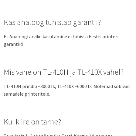
Kas analoog tühistab garantii?
Ei. Analoogtarviku kasutamine ei tühista Eestis printeri
garantiid.
Mis vahe on TL-410H ja TL-410X vahel?
TL-410H prindib ~3000 lk, TL-410X ~6000 lk. Mõlemad sobivad
samadele printeritele.
Kui kiire on tarne?