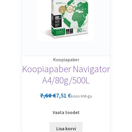
Koopiapaber
Koopiapaber Navigator
A4/80g/500L
7,60
€
7,51
€
koos KM-ga
Vaata toodet
Lisa korvi