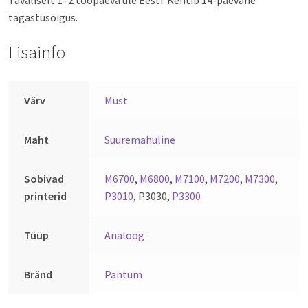
Tavaliselt 1–2 tööpäeva üle Eesti. Kehtib 14-päevane
tagastusõigus.
Lisainfo
Värv
Must
Maht
Suuremahuline
Sobivad
M6700
,
M6800
,
M7100
,
M7200
,
M7300
,
printerid
P3010
, P3030,
P3300
Tüüp
Analoog
Bränd
Pantum