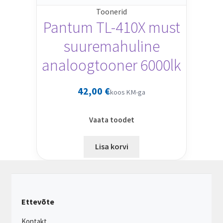
Toonerid
Pantum TL-410X must
suuremahuline
analoogtooner 6000lk
42,00
€
koos KM-ga
Vaata toodet
Lisa korvi
Ettevõte
Kontakt