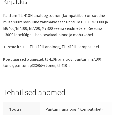
Kirjeldus
Pantum TL-410H analoogtooner (kompatiibel) on soodne
must suuremahuline tahmakassett Pantum P3010/P3300 ja
M6700/M7100/M7200/M7300 seeria seadmetele. Ressurss
~3000 lehekülge – hea tasakaal hinna ja mahu vahel.
Tuntud ka kui:
TL-410H analoog, TL-410H kompatiibel.
Populaarsed otsingud:
tl 410h analoog, pantum m7100
toner, pantum p3300dw toner, tl 410h.
Tehnilised andmed
Tootja
Pantum (analoog / kompatiibel)