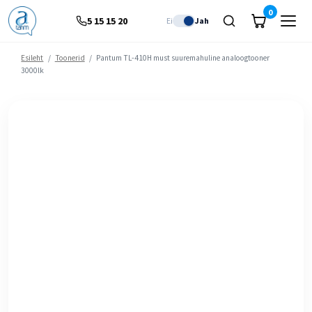
0
5 15 15 20
Ei
Jah
Esileht
/
Toonerid
/
Pantum TL-410H must suuremahuline analoogtooner
3000lk