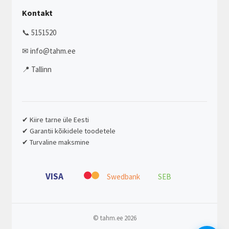
Kontakt
📞 5151520
✉ info@tahm.ee
📍 Tallinn
✔ Kiire tarne üle Eesti
✔ Garantii kõikidele toodetele
✔ Turvaline maksmine
VISA
Swedbank
SEB
© tahm.ee 2026