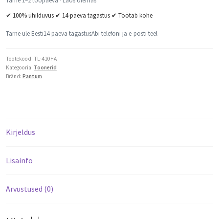
Tarne 1–2 tööpäeva · Laos olemas
✔ 100% ühilduvus ✔ 14-päeva tagastus ✔ Töötab kohe
Tarne üle Eesti
14-päeva tagastus
Abi telefoni ja e-posti teel
Tootekood:
TL-410HA
Kategooria:
Toonerid
Bränd:
Pantum
Kirjeldus
Lisainfo
Arvustused (0)