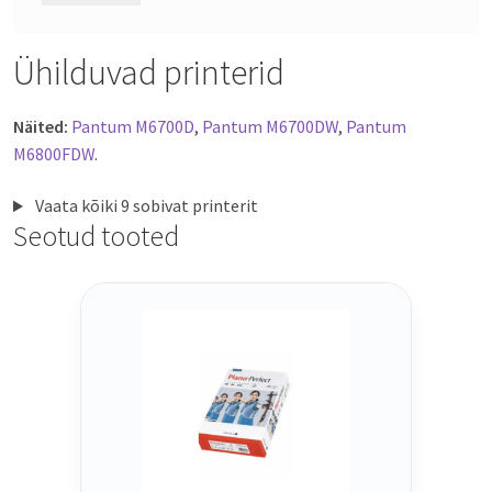
Ühilduvad printerid
Näited:
Pantum M6700D
,
Pantum M6700DW
,
Pantum
M6800FDW
.
Vaata kõiki 9 sobivat printerit
Seotud tooted