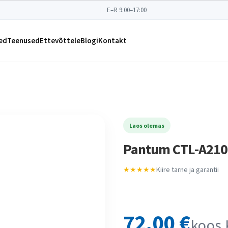
E–R 9:00–17:00
ed
Teenused
Ettevõttele
Blogi
Kontakt
Laos olemas
Pantum CTL-A2100
★★★★★
Kiire tarne ja garantii
72,00
€
koos