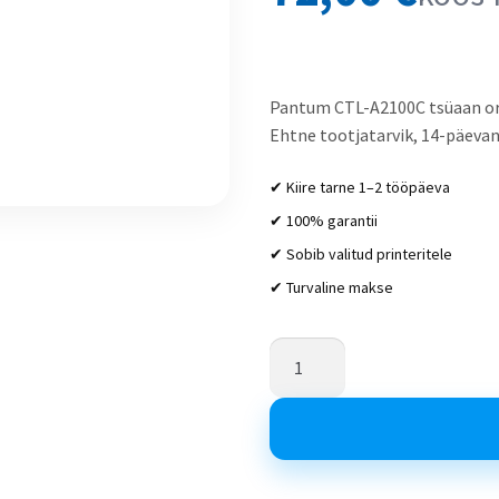
Pantum CTL-A2100C tsüaan ori
Ehtne tootjatarvik, 14-päevane
✔ Kiire tarne 1–2 tööpäeva
✔ 100% garantii
✔ Sobib valitud printeritele
✔ Turvaline makse