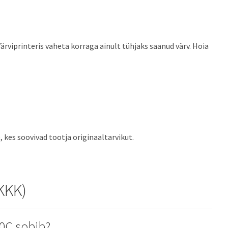
ärviprinteris vaheta korraga ainult tühjaks saanud värv. Hoia
es soovivad tootja originaaltarvikut.
KKK)
00C sobib?