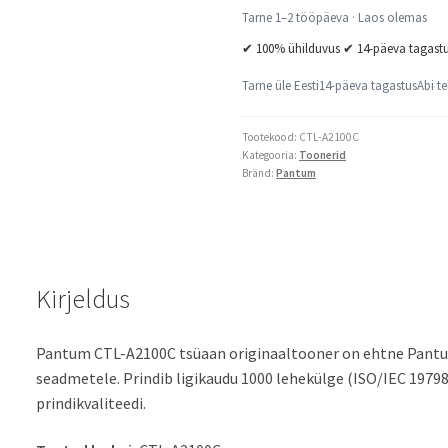
Tarne 1–2 tööpäeva · Laos olemas
✔ 100% ühilduvus ✔ 14-päeva tagast
Tarne üle Eesti
14-päeva tagastus
Abi te
Tootekood:
CTL-A2100C
Kategooria:
Toonerid
Bränd:
Pantum
Kirjeldus
Pantum CTL-A2100C tsüaan originaaltooner on ehtne Pant
seadmetele. Prindib ligikaudu 1000 lehekülge (ISO/IEC 19798
prindikvaliteedi.