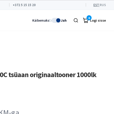
+372 5 15 15 20
EST
|
RUS
0
Logi sisse
Käibemaks
Ei
Jah
C tsüaan originaaltooner 1000lk
 KM-ga