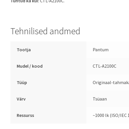
Tuntud ka kui:
CTL-A2100C.
Tehnilised andmed
Tootja
Pantum
Mudel / kood
CTL-A2100C
Tüüp
Originaal-tahmak
Värv
Tsüaan
Ressurss
~1000 lk (ISO/IEC 