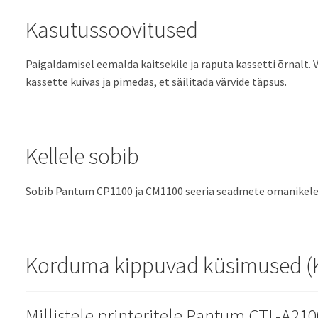
Kasutussoovitused
Paigaldamisel eemalda kaitsekile ja raputa kassetti õrnalt. V
kassette kuivas ja pimedas, et säilitada värvide täpsus.
Kellele sobib
Sobib Pantum CP1100 ja CM1100 seeria seadmete omanikele, k
Korduma kippuvad küsimused (
Millistele printeritele Pantum CTL-A21