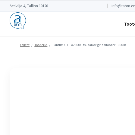
Aedvilja 4, Tallinn 10120
info@tahm.ee
Toot
Esileht
/
Toonerid
/
Pantum CTL-A2100C tsüaan originaaltooner 1000lk