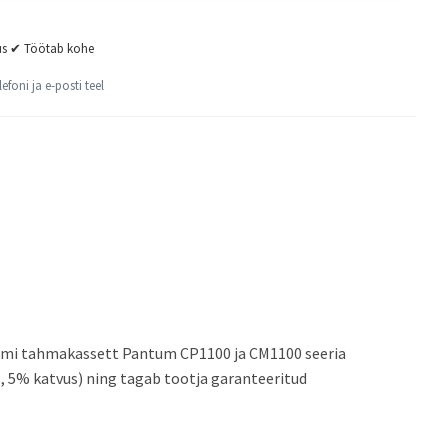
us ✔ Töötab kohe
lefoni ja e-posti teel
umi tahmakassett Pantum CP1100 ja CM1100 seeria
, 5% katvus) ning tagab tootja garanteeritud