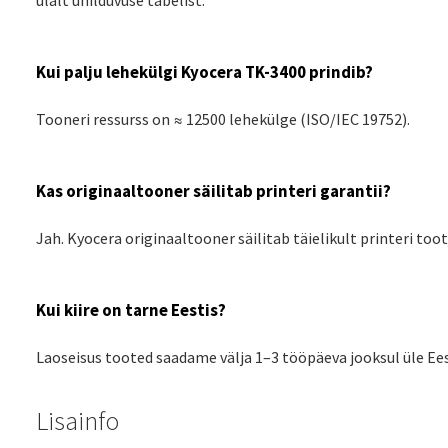
Kui palju lehekülgi Kyocera TK-3400 prindib?
Tooneri ressurss on ≈ 12500 lehekülge (ISO/IEC 19752).
Kas originaaltooner säilitab printeri garantii?
Jah. Kyocera originaaltooner säilitab täielikult printeri toot
Kui kiire on tarne Eestis?
Laoseisus tooted saadame välja 1–3 tööpäeva jooksul üle Ees
Lisainfo