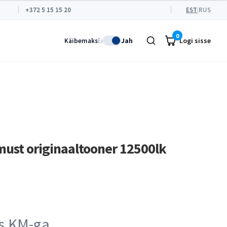
+372 5 15 15 20
EST
|
RUS
0
Logi sisse
Käibemaks
Ei
Jah
must originaaltooner 12500lk
s KM-ga