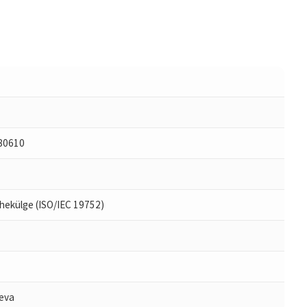
80610
hekülge (ISO/IEC 19752)
eva