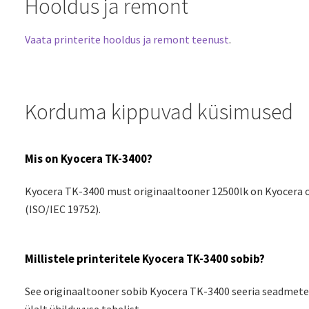
Hooldus ja remont
Vaata printerite hooldus ja remont teenust
.
Korduma kippuvad küsimused
Mis on Kyocera TK-3400?
Kyocera TK-3400 must originaaltooner 12500lk on Kyocera o
(ISO/IEC 19752).
Millistele printeritele Kyocera TK-3400 sobib?
See originaaltooner sobib Kyocera TK-3400 seeria seadmetel
ülalt ühilduvuse tabelist.