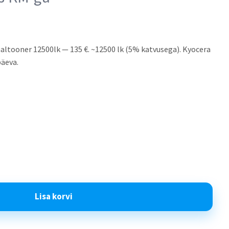
ltooner 12500lk — 135 €. ~12500 lk (5% katvusega). Kyocera
päeva.
Lisa korvi