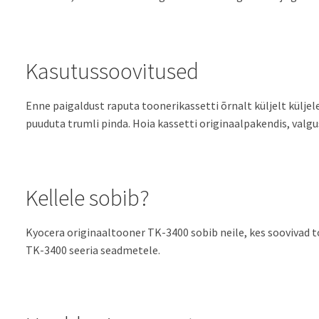
Kasutussoovitused
Enne paigaldust raputa toonerikassetti õrnalt küljelt küljele
puuduta trumli pinda. Hoia kassetti originaalpakendis, valgus
Kellele sobib?
Kyocera originaaltooner TK-3400 sobib neile, kes soovivad to
TK-3400 seeria seadmetele.