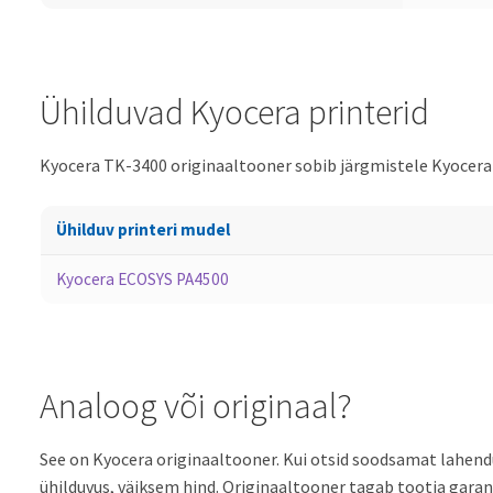
Ühilduvad Kyocera printerid
Kyocera TK-3400 originaaltooner sobib järgmistele Kyocera
Ühilduv printeri mudel
Kyocera ECOSYS PA4500
Analoog või originaal?
See on Kyocera originaaltooner. Kui otsid soodsamat lahend
ühilduvus, väiksem hind. Originaaltooner tagab tootja garanti