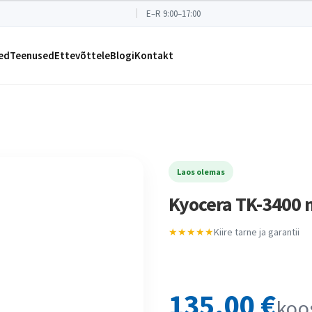
E–R 9:00–17:00
ed
Teenused
Ettevõttele
Blogi
Kontakt
Laos olemas
Kyocera TK-3400 
★★★★★
Kiire tarne ja garantii
135,00
€
koo