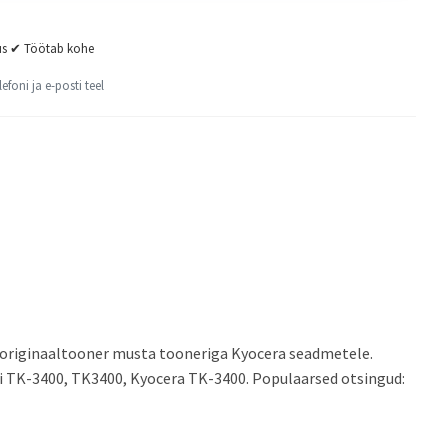
us ✔ Töötab kohe
lefoni ja e-posti teel
originaaltooner musta tooneriga Kyocera seadmetele.
ui TK-3400, TK3400, Kyocera TK-3400. Populaarsed otsingud: