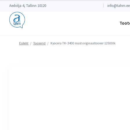
Aedvilja 4, Tallinn 10120
info@tahm.ee
Toot
Esileht
/
Toonerid
/
Kyocera TK-3400 must originaaltooner 12500lk