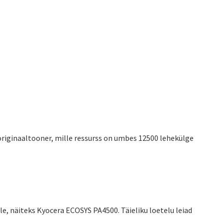
riginaaltooner, mille ressurss on umbes 12500 lehekülge
e, näiteks Kyocera ECOSYS PA4500. Täieliku loetelu leiad