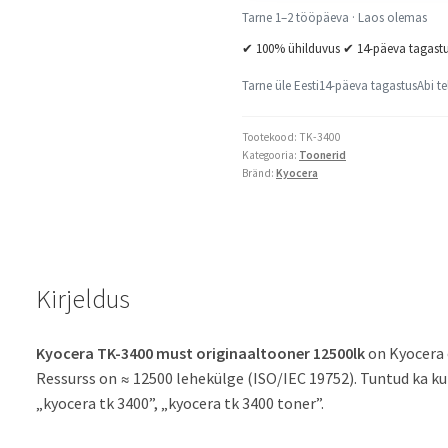
Tarne 1–2 tööpäeva · Laos olemas
✔ 100% ühilduvus ✔ 14-päeva tagast
Tarne üle Eesti
14-päeva tagastus
Abi te
Tootekood:
TK-3400
Kategooria:
Toonerid
Bränd:
Kyocera
Kirjeldus
Kyocera TK-3400 must originaaltooner 12500lk
on Kyocera 
Ressurss on ≈ 12500 lehekülge (ISO/IEC 19752). Tuntud ka k
„kyocera tk 3400”, „kyocera tk 3400 toner”.