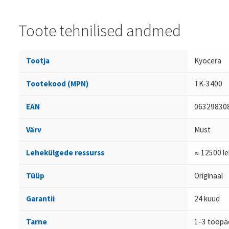
Toote tehnilised andmed
Tootja
Kyocera
Tootekood (MPN)
TK-3400
EAN
06329830
Värv
Must
Lehekülgede ressurss
≈ 12500 le
Tüüp
Originaal
Garantii
24 kuud
Tarne
1–3 tööpä