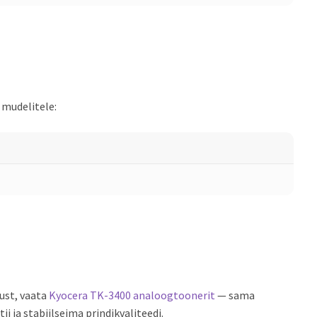
 mudelitele:
ust, vaata
Kyocera TK-3400 analoogtoonerit
— sama
i ja stabiilseima prindikvaliteedi.