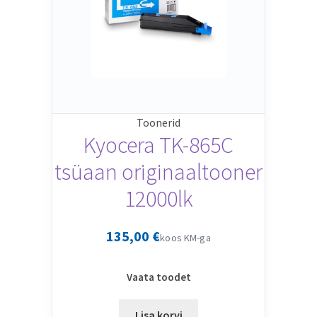
Toonerid
Kyocera TK-865C
tsüaan originaaltooner
12000lk
135,00
€
koos KM-ga
Vaata toodet
Lisa korvi