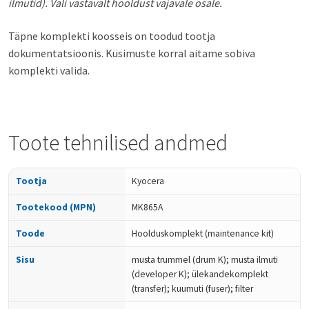
ilmutid). Vali vastavalt hooldust vajavale osale.
Täpne komplekti koosseis on toodud tootja
dokumentatsioonis. Küsimuste korral aitame sobiva
komplekti valida.
Toote tehnilised andmed
Tootja
Kyocera
Tootekood (MPN)
MK865A
Toode
Hoolduskomplekt (maintenance kit)
Sisu
musta trummel (drum K); musta ilmuti
(developer K); ülekandekomplekt
(transfer); kuumuti (fuser); filter