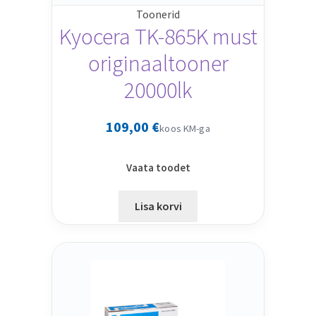
Toonerid
Kyocera TK-865K must
originaaltooner
20000lk
109,00
€
koos KM-ga
Vaata toodet
Lisa korvi