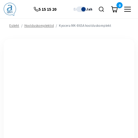
0
5 15 15 20
Ei
Jah
Esileht
/
Hoolduskomplektid
/
Kyocera MK-865A hoolduskomplekt