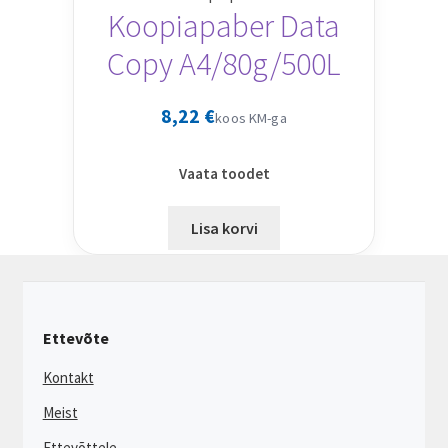
Koopiapaber Data
Copy A4/80g/500L
8,22
€
koos KM-ga
Vaata toodet
Lisa korvi
Ettevõte
Kontakt
Meist
Ettevõttele