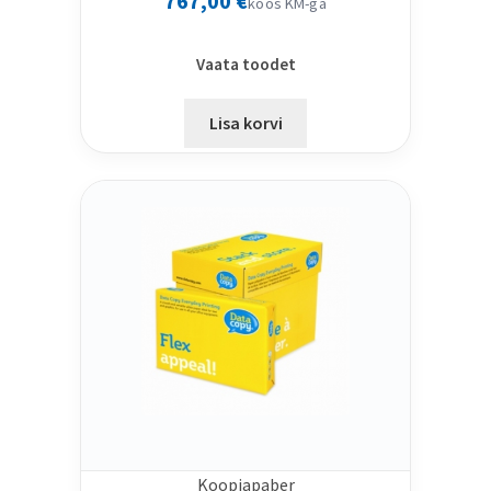
767,00
€
koos KM-ga
Vaata toodet
Lisa korvi
Koopiapaber