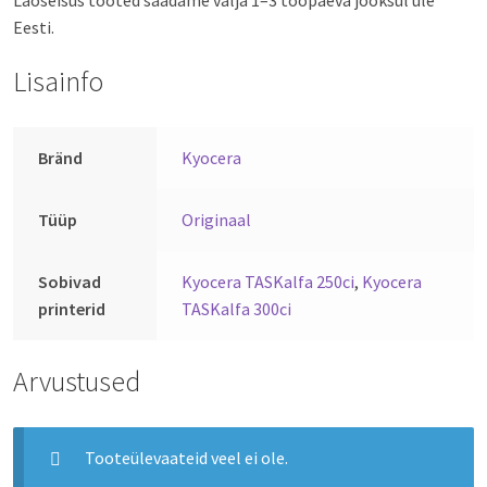
Eesti.
Lisainfo
Bränd
Kyocera
Tüüp
Originaal
Sobivad
Kyocera TASKalfa 250ci
,
Kyocera
printerid
TASKalfa 300ci
Arvustused
Tooteülevaateid veel ei ole.