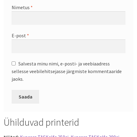
Nimetus
*
E-post
*
Salvesta minu nimi, e-posti- ja veebiaadress
sellesse veebilehitsejasse järgmiste kommentaaride
jaoks.
Ühilduvad printerid
Näited:
Kyocera TASKalfa 250ci
,
Kyocera TASKalfa 300ci
.