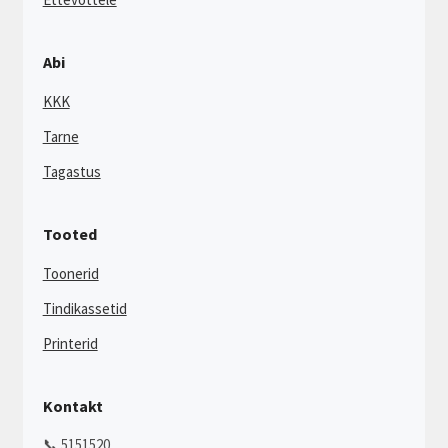
Abi
KKK
Tarne
Tagastus
Tooted
Toonerid
Tindikassetid
Printerid
Kontakt
📞 5151520