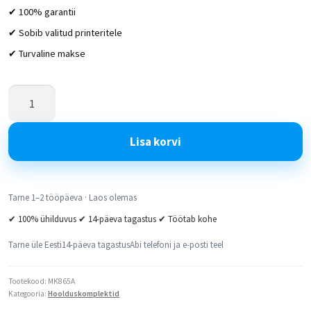
✔ 100% garantii
✔ Sobib valitud printeritele
✔ Turvaline makse
Lisa korvi
Tarne 1–2 tööpäeva · Laos olemas
✔ 100% ühilduvus ✔ 14-päeva tagastus ✔ Töötab kohe
Tarne üle Eesti
14-päeva tagastus
Abi telefoni ja e-posti teel
Tootekood:
MK865A
Kategooria:
Hoolduskomplektid