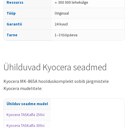
Ressurss
≈ 300 000 lehekülge
Tüüp
Originaal
Garantii
24 kuud
Tarne
1–3 tööpäeva
Ühilduvad Kyocera seadmed
Kyocera MK-865A hoolduskomplekt sobib järgmistele
Kyocera mudelitele:
Ühilduv seadme mudel
Kyocera TASKalfa 250ci
Kyocera TASKalfa 300ci