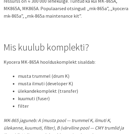
ressurss on ≈ 300 000 lehekülge. Tuntud ka kui MK-865A,
MK865A, MK865A. Populaarsed otsingud: „mk-865a”, „kyocera
mk-865a”, „mk-865a maintenance kit”.
Mis kuulub komplekti?
Kyocera MK-865A hoolduskomplekt sisaldab:
musta trummel (drum K)
musta ilmuti (developer K)
ülekandekomplekt (transfer)
kuumuti (fuser)
filter
MK-865 jaguneb: A (musta pool — trummel K, ilmuti K,
ülekanne, kuumuti, filter), B (värviline pool — CMY trumlid ja