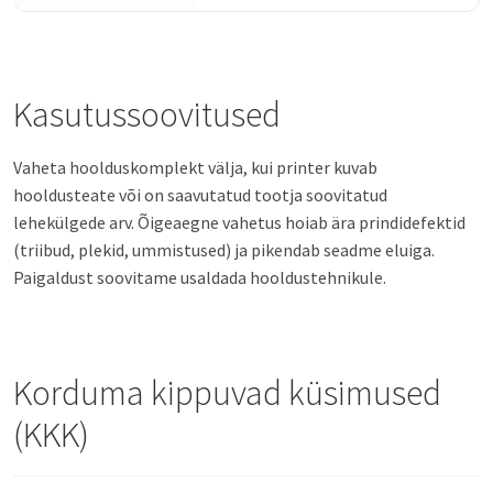
Kasutussoovitused
Vaheta hoolduskomplekt välja, kui printer kuvab
hooldusteate või on saavutatud tootja soovitatud
lehekülgede arv. Õigeaegne vahetus hoiab ära prindidefektid
(triibud, plekid, ummistused) ja pikendab seadme eluiga.
Paigaldust soovitame usaldada hooldustehnikule.
Korduma kippuvad küsimused
(KKK)