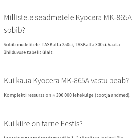
Millistele seadmetele Kyocera MK-865A
sobib?
Sobib mudelitele: TASKalfa 250ci, TASKalfa 300ci. Vaata
ühilduvuse tabelit ülalt.
Kui kaua Kyocera MK-865A vastu peab?
Komplekti ressurss on ≈ 300 000 lehekülge (tootja andmed).
Kui kiire on tarne Eestis?
Laoseisus tooted saadame välja 1–3 tööpäeva jooksul üle