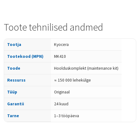
Toote tehnilised andmed
Tootja
Kyocera
Tootekood (MPN)
MK410
Toode
Hoolduskomplekt (maintenance kit)
Ressurss
≈ 150 000 lehekülge
Tüüp
Originaal
Garantii
24 kuud
Tarne
1–3 tööpäeva