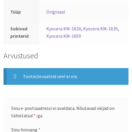
Tüüp
Originaal
Sobivad
Kyocera KM-1620
,
Kyocera KM-1635
,
printerid
Kyocera KM-1650
Arvustused
Tooteülevaateid veel ei ole.
Sinu e-postiaadressi ei avaldata.
Nõutavad väljad on
tähistatud
*
-ga
Sinu hinnang
*