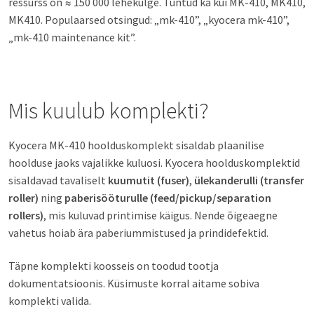
ressurss on ≈ 150 000 lehekülge. Tuntud ka kui MK-410, MK410,
MK410. Populaarsed otsingud: „mk-410”, „kyocera mk-410”,
„mk-410 maintenance kit”.
Mis kuulub komplekti?
Kyocera MK-410 hoolduskomplekt sisaldab plaanilise
hoolduse jaoks vajalikke kuluosi. Kyocera hoolduskomplektid
sisaldavad tavaliselt
kuumutit (fuser)
,
ülekanderulli (transfer
roller)
ning
paberisööturulle (feed/pickup/separation
rollers)
, mis kuluvad printimise käigus. Nende õigeaegne
vahetus hoiab ära paberiummistused ja prindidefektid.
Täpne komplekti koosseis on toodud tootja
dokumentatsioonis. Küsimuste korral aitame sobiva
komplekti valida.