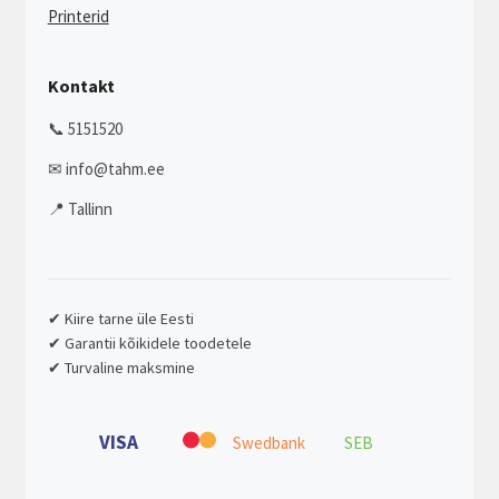
Printerid
Kontakt
📞 5151520
✉ info@tahm.ee
📍 Tallinn
✔ Kiire tarne üle Eesti
✔ Garantii kõikidele toodetele
✔ Turvaline maksmine
VISA
Swedbank
SEB