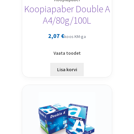
Koopiapaber Double A
A4/80g/100L
2,07
€
koos KM-ga
Vaata toodet
Lisa korvi