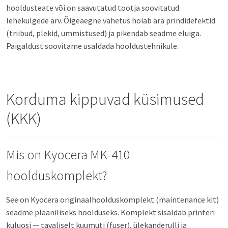
hooldusteate või on saavutatud tootja soovitatud
lehekülgede arv. Õigeaegne vahetus hoiab ära prindidefektid
(triibud, plekid, ummistused) ja pikendab seadme eluiga.
Paigaldust soovitame usaldada hooldustehnikule.
Korduma kippuvad küsimused
(KKK)
Mis on Kyocera MK-410
hoolduskomplekt?
See on Kyocera originaalhoolduskomplekt (maintenance kit)
seadme plaaniliseks hoolduseks. Komplekt sisaldab printeri
kuluosi — tavaliselt kuumuti (fuser), ülekanderulli ja