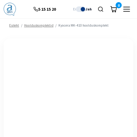
0
5 15 15 20
Ei
Jah
Esileht
/
Hoolduskomplektid
/
Kyocera MK-410 hoolduskomplekt