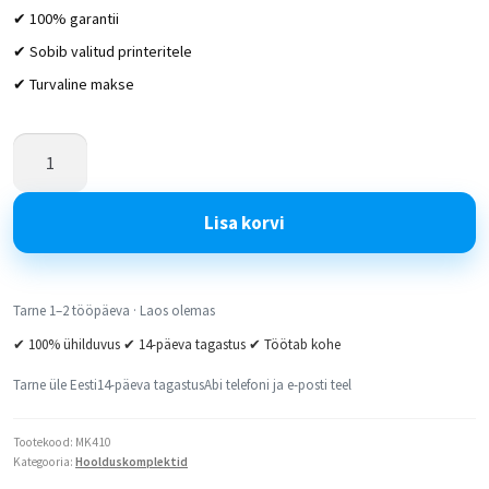
✔ 100% garantii
✔ Sobib valitud printeritele
✔ Turvaline makse
Lisa korvi
Tarne 1–2 tööpäeva · Laos olemas
✔ 100% ühilduvus ✔ 14-päeva tagastus ✔ Töötab kohe
Tarne üle Eesti
14-päeva tagastus
Abi telefoni ja e-posti teel
Tootekood:
MK410
Kategooria:
Hoolduskomplektid