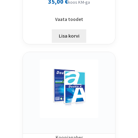
35,00
€
koos KM-ga
Vaata toodet
Lisa korvi
Koopiapaber