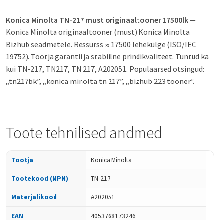
Konica Minolta TN-217 must originaaltooner 17500lk
—
Konica Minolta originaaltooner (must) Konica Minolta
Bizhub seadmetele. Ressurss ≈ 17500 lehekülge (ISO/IEC
19752). Tootja garantii ja stabiilne prindikvaliteet. Tuntud ka
kui TN-217, TN217, TN 217, A202051. Populaarsed otsingud:
„tn217bk”, „konica minolta tn 217”, „bizhub 223 tooner”.
Toote tehnilised andmed
Tootja
Konica Minolta
Tootekood (MPN)
TN-217
Materjalikood
A202051
EAN
4053768173246