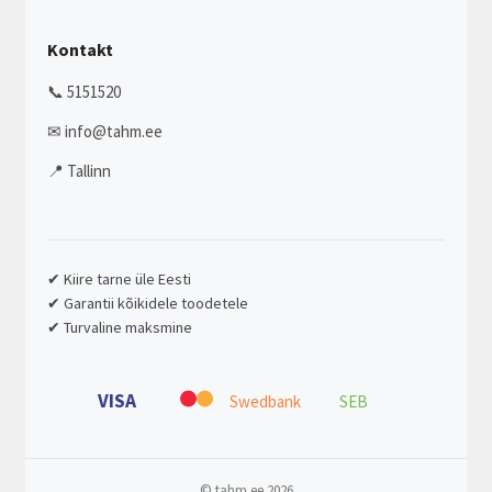
Kontakt
📞 5151520
✉ info@tahm.ee
📍 Tallinn
✔ Kiire tarne üle Eesti
✔ Garantii kõikidele toodetele
✔ Turvaline maksmine
VISA
Swedbank
SEB
© tahm.ee 2026