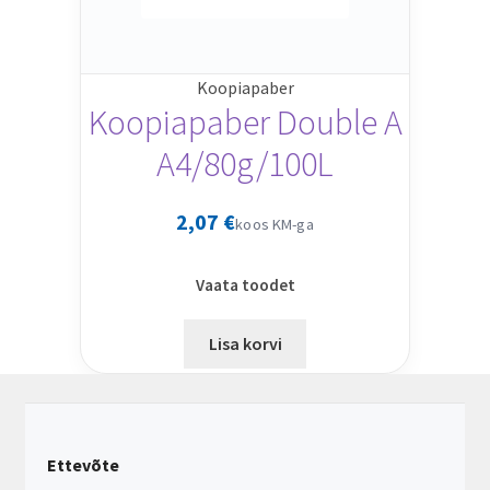
Koopiapaber
Koopiapaber Double A
A4/80g/100L
2,07
€
koos KM-ga
Vaata toodet
Lisa korvi
Ettevõte