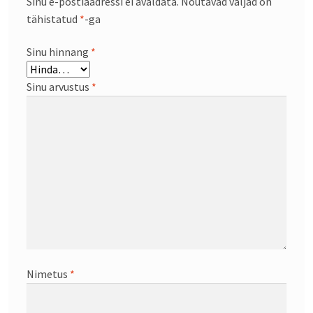
Sinu e-postiaadressi ei avaldata.
Nõutavad väljad on
tähistatud
*
-ga
Sinu hinnang
*
Sinu arvustus
*
Nimetus
*