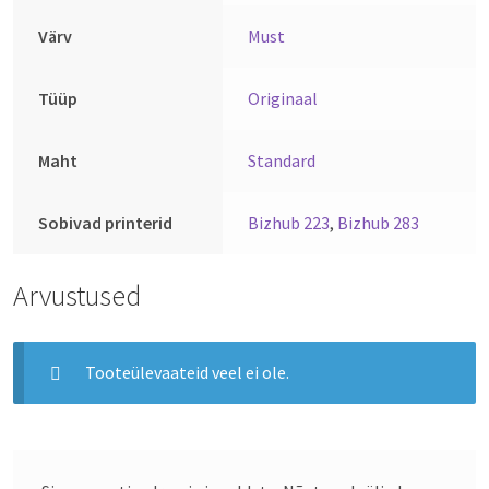
Värv
Must
Tüüp
Originaal
Maht
Standard
Sobivad printerid
Bizhub 223
,
Bizhub 283
Arvustused
Tooteülevaateid veel ei ole.