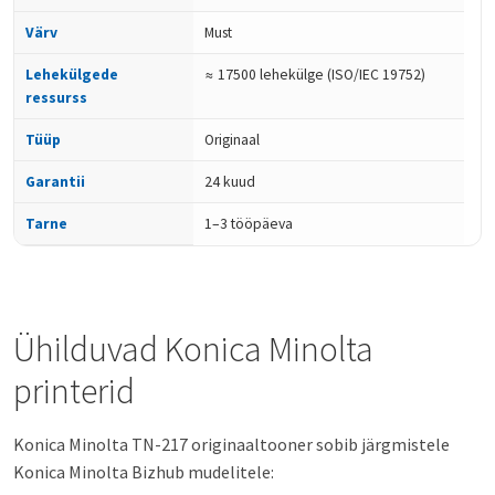
Värv
Must
Lehekülgede
≈ 17500 lehekülge (ISO/IEC 19752)
ressurss
Tüüp
Originaal
Garantii
24 kuud
Tarne
1–3 tööpäeva
Ühilduvad Konica Minolta
printerid
Konica Minolta TN-217 originaaltooner sobib järgmistele
Konica Minolta Bizhub mudelitele: