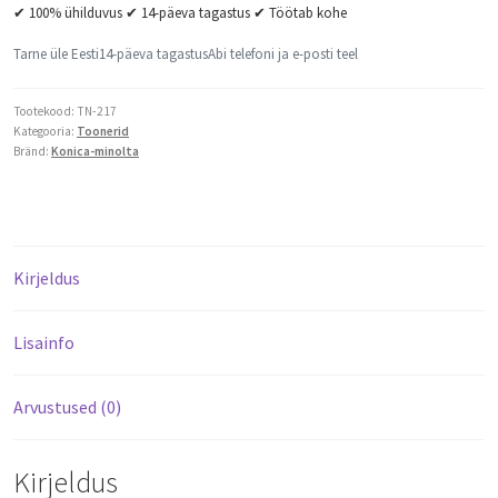
✔ 100% ühilduvus ✔ 14-päeva tagastus ✔ Töötab kohe
Tarne üle Eesti
14-päeva tagastus
Abi telefoni ja e-posti teel
Tootekood:
TN-217
Kategooria:
Toonerid
Bränd:
Konica-minolta
Kirjeldus
Lisainfo
Arvustused (0)
Kirjeldus