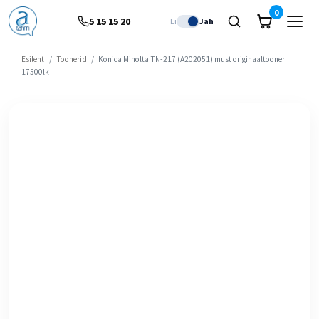
0
5 15 15 20
Ei
Jah
Esileht
/
Toonerid
/
Konica Minolta TN-217 (A202051) must originaaltooner
17500lk