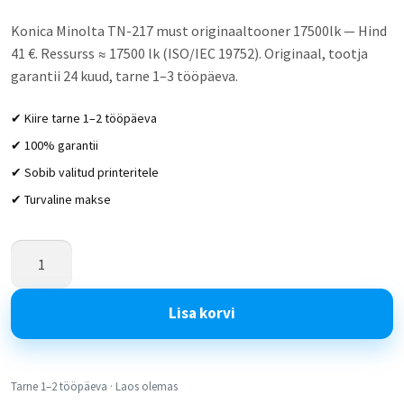
Konica Minolta TN-217 must originaaltooner 17500lk — Hind
41 €. Ressurss ≈ 17500 lk (ISO/IEC 19752). Originaal, tootja
garantii 24 kuud, tarne 1–3 tööpäeva.
✔ Kiire tarne 1–2 tööpäeva
✔ 100% garantii
✔ Sobib valitud printeritele
✔ Turvaline makse
Lisa korvi
Tarne 1–2 tööpäeva · Laos olemas