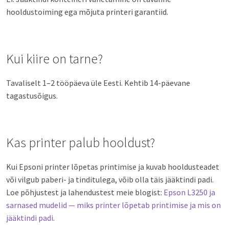
hooldustoiming ega mõjuta printeri garantiid.
Kui kiire on tarne?
Tavaliselt 1–2 tööpäeva üle Eesti. Kehtib 14-päevane
tagastusõigus.
Kas printer palub hooldust?
Kui Epsoni printer lõpetas printimise ja kuvab hooldusteadet
või vilgub paberi- ja tinditulega, võib olla täis jääktindi padi.
Loe põhjustest ja lahendustest meie blogist:
Epson L3250 ja
sarnased mudelid — miks printer lõpetab printimise ja mis on
jääktindi padi
.