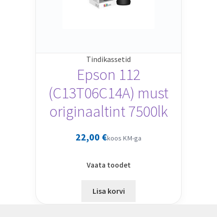
Tindikassetid
Epson 112
(C13T06C14A) must
originaaltint 7500lk
22,00
€
koos KM-ga
Vaata toodet
Lisa korvi