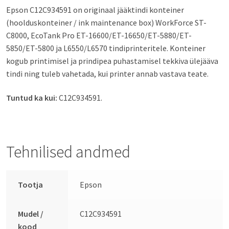
Epson C12C934591 on originaal jääktindi konteiner
(hoolduskonteiner / ink maintenance box) WorkForce ST-
C8000, EcoTank Pro ET-16600/ET-16650/ET-5880/ET-
5850/ET-5800 ja L6550/L6570 tindiprinteritele. Konteiner
kogub printimisel ja prindipea puhastamisel tekkiva ülejääva
tindi ning tuleb vahetada, kui printer annab vastava teate.
Tuntud ka kui:
C12C934591.
Tehnilised andmed
Tootja
Epson
Mudel /
C12C934591
kood