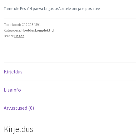
Tarne üle Eesti
14-päeva tagastus
Abi telefoni ja e-posti teel
Tootekood:
C12C934591
Kategooria:
Hoolduskomplektid
Bränd:
Epson
Kirjeldus
Lisainfo
Arvustused (0)
Kirjeldus