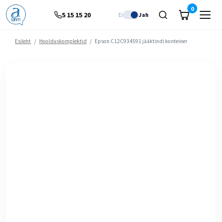
0
5 15 15 20
Ei
Jah
Esileht
/
Hoolduskomplektid
/
Epson C12C934591 jääktindi konteiner