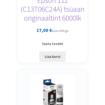
Epson 112
(C13T06C24A) tsüaan
originaaltint 6000lk
17,00
€
koos KM-ga
Vaata toodet
Lisa korvi