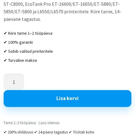
ST-C8000, EcoTank Pro ET-16600/ET-16650/ET-5880/ET-
5850/ET-5800 ja L6550/L6570 printeritele. Kiire tarne, 14-
päevane tagastus.
✔ Kiire tarne 1–2 tööpäeva
✔ 100% garantii
✔ Sobib valitud printeritele
✔ Turvaline makse
Lisa korvi
Tarne 1–2 tööpäeva · Laos olemas
✔ 100% ühilduvus ✔ 14-päeva tagastus ✔ Töötab kohe