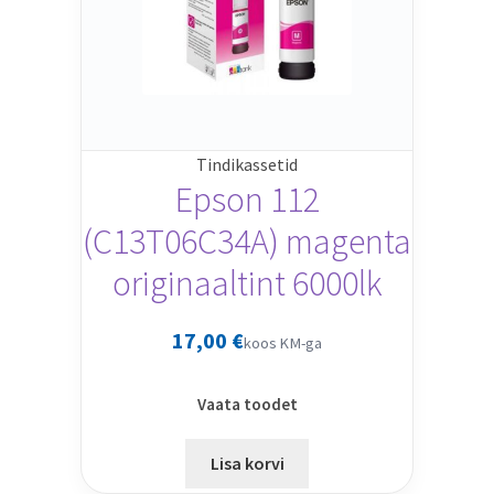
Tindikassetid
Epson 112
(C13T06C34A) magenta
originaaltint 6000lk
17,00
€
koos KM-ga
Vaata toodet
Lisa korvi