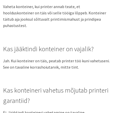
Vaheta konteiner, kui printer annab teate, et
hoolduskonteiner on täis või selle tööiga lõppeb. Konteiner
täitub aja jooksul sõltuvalt printimismahust ja prindipea
puhastustest.
Kas jääktindi konteiner on vajalik?
Jah. Kui konteiner on täis, peatab printer töö kuni vahetuseni.
See on tavaline korrashoiutarvik, mitte tint.
Kas konteineri vahetus mõjutab printeri
garantiid?
Ei. Jääktindi konteineri vahetamine on tavaline