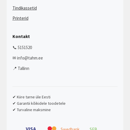
Tindikassetid
Printerid
Kontakt
📞 5151520
✉ info@tahm.ee
📍 Tallinn
✔ Kiire tarne üle Eesti
✔ Garantii kõikidele toodetele
✔ Turvaline maksmine
VISA
Swedbank
SEB