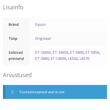
Lisainfo
Bränd
Epson
Tüüp
Originaal
Sobivad
ET-16600
,
ET-16650
,
ET-5800
,
ET-5850
,
printerid
ET-5880
,
ST-C8000
,
L6550
,
L6570
Arvustused
Tooteülevaateid veel ei ole.