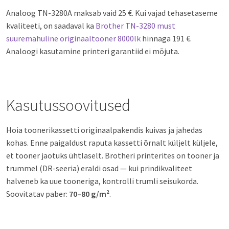
Analoog TN-3280A maksab vaid 25 €. Kui vajad tehasetaseme
kvaliteeti, on saadaval ka
Brother TN-3280 must
suuremahuline originaaltooner 8000lk
hinnaga 191 €.
Analoogi kasutamine printeri garantiid ei mõjuta.
Kasutussoovitused
Hoia toonerikassetti originaalpakendis kuivas ja jahedas
kohas. Enne paigaldust raputa kassetti õrnalt küljelt küljele,
et tooner jaotuks ühtlaselt. Brotheri printerites on tooner ja
trummel (DR-seeria) eraldi osad — kui prindikvaliteet
halveneb ka uue tooneriga, kontrolli trumli seisukorda.
Soovitatav paber:
70–80 g/m²
.