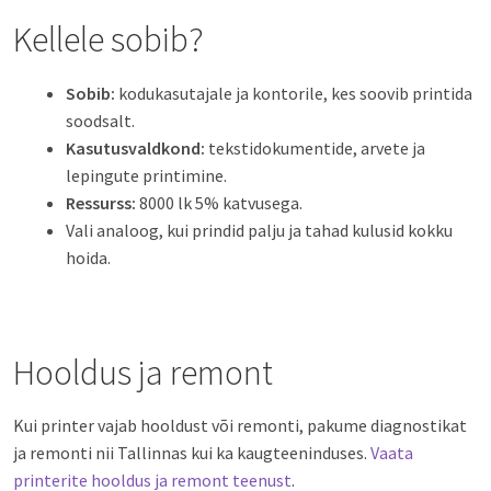
Kellele sobib?
Sobib:
kodukasutajale ja kontorile, kes soovib printida
soodsalt.
Kasutusvaldkond:
tekstidokumentide, arvete ja
lepingute printimine.
Ressurss:
8000 lk 5% katvusega.
Vali analoog, kui prindid palju ja tahad kulusid kokku
hoida.
Hooldus ja remont
Kui printer vajab hooldust või remonti, pakume diagnostikat
ja remonti nii Tallinnas kui ka kaugteeninduses.
Vaata
printerite hooldus ja remont teenust
.