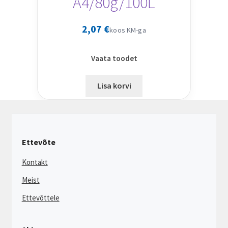
A4/80g/100L
2,07
€
koos KM-ga
Vaata toodet
Lisa korvi
Ettevõte
Kontakt
Meist
Ettevõttele