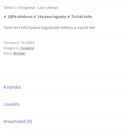
Tarne 1–2 tööpäeva · Laos olemas
✔ 100% ühilduvus ✔ 14-päeva tagastus ✔ Töötab kohe
Tarne üle Eesti
14-päeva tagastus
Abi telefoni ja e-posti teel
Tootekood:
TN-3280A
Kategooria:
Toonerid
Bränd:
Brother
Kirjeldus
Lisainfo
Arvustused (0)