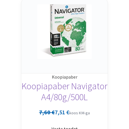
Koopiapaber
Koopiapaber Navigator
A4/80g/500L
7,60
€
7,51
€
koos KM-ga
Vaata toodet