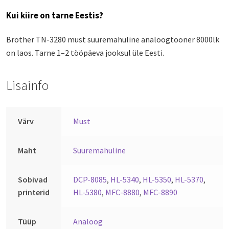
Kui kiire on tarne Eestis?
Brother TN-3280 must suuremahuline analoogtooner 8000lk
on laos. Tarne 1–2 tööpäeva jooksul üle Eesti.
Lisainfo
Värv
Must
Maht
Suuremahuline
Sobivad
DCP-8085
,
HL-5340
,
HL-5350
,
HL-5370
,
printerid
HL-5380
,
MFC-8880
,
MFC-8890
Tüüp
Analoog