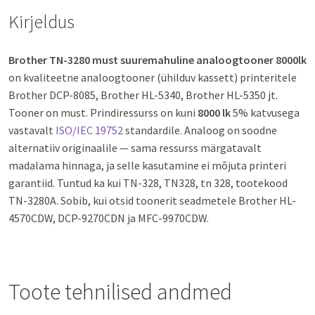
Kirjeldus
Brother TN-3280 must suuremahuline analoogtooner 8000lk
on kvaliteetne analoogtooner (ühilduv kassett) printeritele
Brother DCP-8085, Brother HL-5340, Brother HL-5350 jt.
Tooner on must. Prindiressurss on kuni
8000 lk
5% katvusega
vastavalt
ISO/IEC 19752
standardile. Analoog on soodne
alternatiiv originaalile — sama ressurss märgatavalt
madalama hinnaga, ja selle kasutamine ei mõjuta printeri
garantiid. Tuntud ka kui TN-328, TN328, tn 328, tootekood
TN-3280A. Sobib, kui otsid toonerit seadmetele Brother HL-
4570CDW, DCP-9270CDN ja MFC-9970CDW.
Toote tehnilised andmed