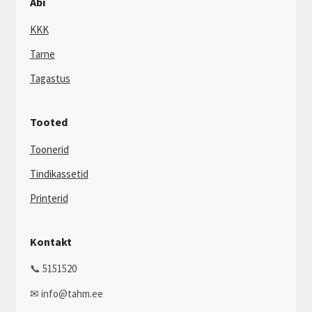
Abi
KKK
Tarne
Tagastus
Tooted
Toonerid
Tindikassetid
Printerid
Kontakt
📞 5151520
✉ info@tahm.ee