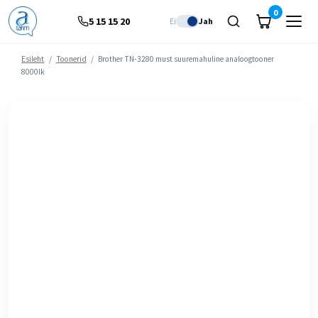
0
5 15 15 20
Ei
Jah
Esileht
/
Toonerid
/
Brother TN-3280 must suuremahuline analoogtooner
8000lk