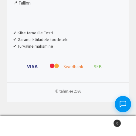
📍 Tallinn
✔ Kiire tarne üle Eesti
✔ Garantii kõikidele toodetele
✔ Turvaline maksmine
VISA
Swedbank
SEB
© tahm.ee 2026
0
Otsi