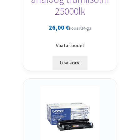
25000lk
26,00
€
koos KM-ga
Vaata toodet
Lisa korvi