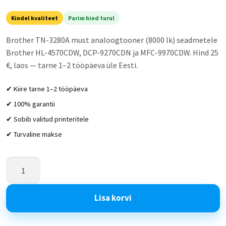
Kindel kvaliteet
Parim hind turul
Brother TN-3280A must analoogtooner (8000 lk) seadmetele
Brother HL-4570CDW, DCP-9270CDN ja MFC-9970CDW. Hind 25
€, laos — tarne 1–2 tööpäeva üle Eesti.
✔ Kiire tarne 1–2 tööpäeva
✔ 100% garantii
✔ Sobib valitud printeritele
✔ Turvaline makse
Lisa korvi