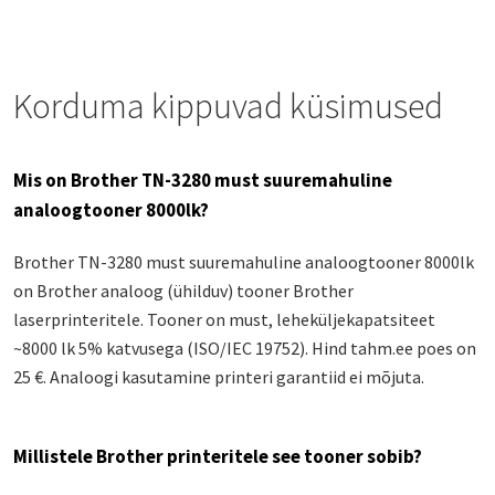
Korduma kippuvad küsimused
Mis on Brother TN-3280 must suuremahuline
analoogtooner 8000lk?
Brother TN-3280 must suuremahuline analoogtooner 8000lk
on Brother analoog (ühilduv) tooner Brother
laserprinteritele. Tooner on must, leheküljekapatsiteet
~8000 lk 5% katvusega (ISO/IEC 19752). Hind tahm.ee poes on
25 €. Analoogi kasutamine printeri garantiid ei mõjuta.
Millistele Brother printeritele see tooner sobib?