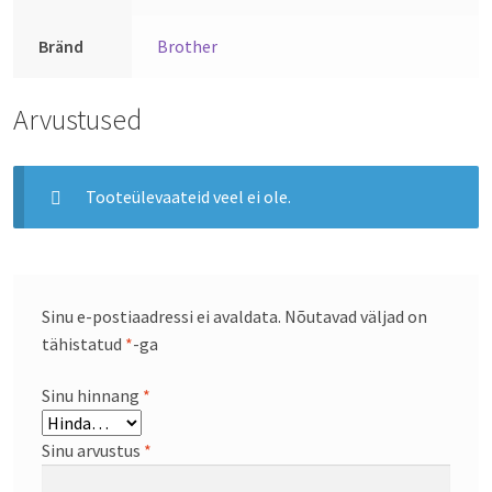
Bränd
Brother
Arvustused
Tooteülevaateid veel ei ole.
Sinu e-postiaadressi ei avaldata.
Nõutavad väljad on
tähistatud
*
-ga
Sinu hinnang
*
Sinu arvustus
*