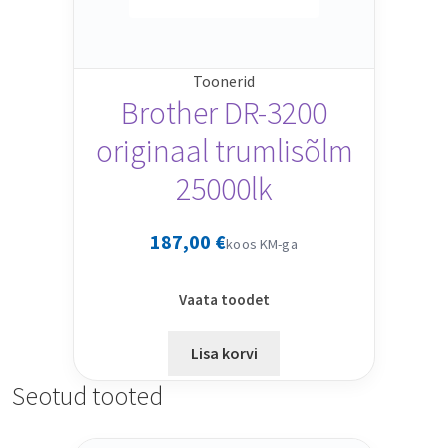
Toonerid
Brother DR-3200
originaal trumlisõlm
25000lk
187,00
€
koos KM-ga
Vaata toodet
Lisa korvi
Seotud tooted