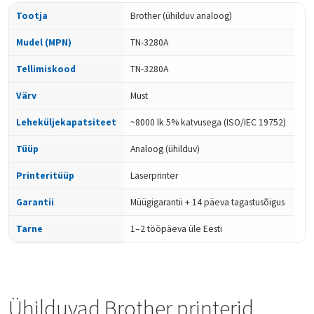
Tootja
Brother (ühilduv analoog)
Mudel (MPN)
TN-3280A
Tellimiskood
TN-3280A
Värv
Must
Leheküljekapatsiteet
~8000 lk 5% katvusega (ISO/IEC 19752)
Tüüp
Analoog (ühilduv)
Printeritüüp
Laserprinter
Garantii
Müügigarantii + 14 päeva tagastusõigus
Tarne
1–2 tööpäeva üle Eesti
Ühilduvad Brother printerid