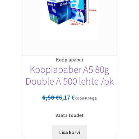
Koopiapaber
Koopiapaber A5 80g
Double A 500 lehte /pk
6,50
€
6,17
€
koos KM-ga
Vaata toodet
Lisa korvi