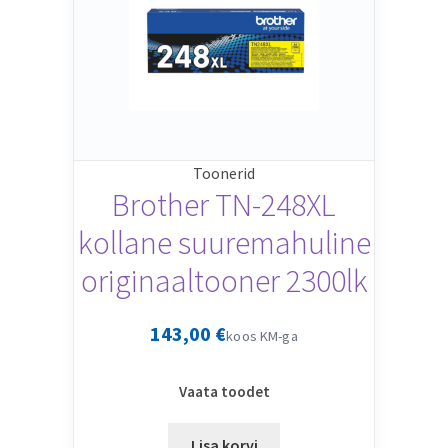
Toonerid
Brother TN-248XL
kollane suuremahuline
originaaltooner 2300lk
143,00
€
koos KM-ga
Vaata toodet
Lisa korvi