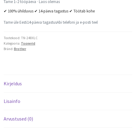
Tarne 1–2 tööpäeva · Laos olemas
✔ 100% ühilduvus ✔ 14-päeva tagastus ✔ Töötab kohe
Tarne üle Eesti
14-päeva tagastus
Abi telefoni ja e-posti teel
Tootekood:
TN-248XLC
Kategooria:
Toonerid
Bränd:
Brother
Kirjeldus
Lisainfo
Arvustused (0)