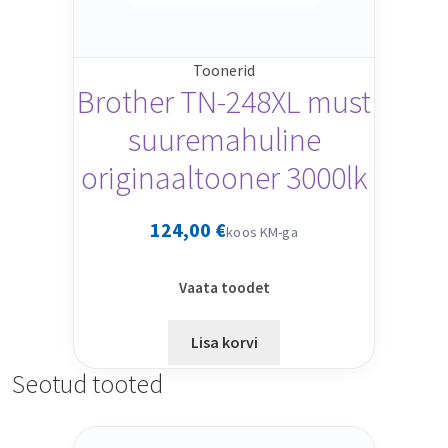
Toonerid
Brother TN-248XL must
suuremahuline
originaaltooner 3000lk
124,00
€
koos KM-ga
Vaata toodet
Lisa korvi
Seotud tooted