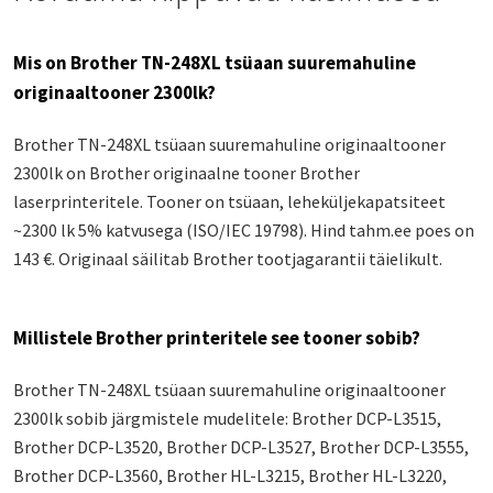
Mis on Brother TN-248XL tsüaan suuremahuline
originaaltooner 2300lk?
Brother TN-248XL tsüaan suuremahuline originaaltooner
2300lk on Brother originaalne tooner Brother
laserprinteritele. Tooner on tsüaan, leheküljekapatsiteet
~2300 lk 5% katvusega (ISO/IEC 19798). Hind tahm.ee poes on
143 €. Originaal säilitab Brother tootjagarantii täielikult.
Millistele Brother printeritele see tooner sobib?
Brother TN-248XL tsüaan suuremahuline originaaltooner
2300lk sobib järgmistele mudelitele: Brother DCP-L3515,
Brother DCP-L3520, Brother DCP-L3527, Brother DCP-L3555,
Brother DCP-L3560, Brother HL-L3215, Brother HL-L3220,