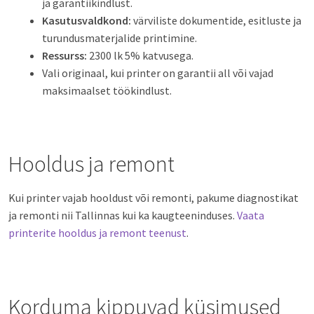
ja garantiikindlust.
Kasutusvaldkond:
värviliste dokumentide, esitluste ja
turundusmaterjalide printimine.
Ressurss:
2300 lk 5% katvusega.
Vali originaal, kui printer on garantii all või vajad
maksimaalset töökindlust.
Hooldus ja remont
Kui printer vajab hooldust või remonti, pakume diagnostikat
ja remonti nii Tallinnas kui ka kaugteeninduses.
Vaata
printerite hooldus ja remont teenust
.
Korduma kippuvad küsimused