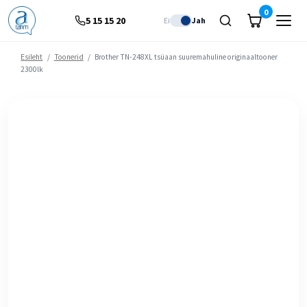
0
5 15 15 20
Ei
Jah
Esileht
/
Toonerid
/
Brother TN-248XL tsüaan suuremahuline originaaltooner
2300lk