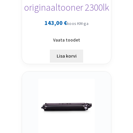
originaaltooner 2300lk
143,00
€
koos KM-ga
Vaata toodet
Lisa korvi