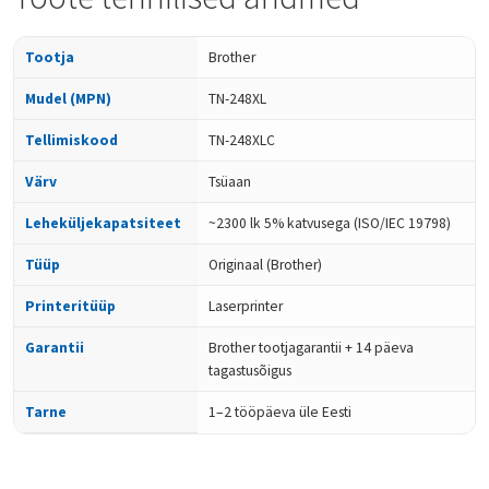
Tootja
Brother
Mudel (MPN)
TN-248XL
Tellimiskood
TN-248XLC
Värv
Tsüaan
Leheküljekapatsiteet
~2300 lk 5% katvusega (ISO/IEC 19798)
Tüüp
Originaal (Brother)
Printeritüüp
Laserprinter
Garantii
Brother tootjagarantii + 14 päeva
tagastusõigus
Tarne
1–2 tööpäeva üle Eesti