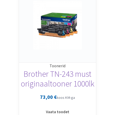
Toonerid
Brother TN-243 must
originaaltooner 1000lk
73,00
€
koos KM-ga
Vaata toodet