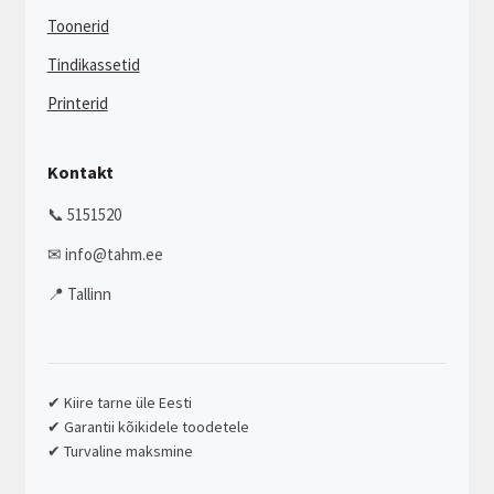
Toonerid
Tindikassetid
Printerid
Kontakt
📞 5151520
✉ info@tahm.ee
📍 Tallinn
✔ Kiire tarne üle Eesti
✔ Garantii kõikidele toodetele
✔ Turvaline maksmine