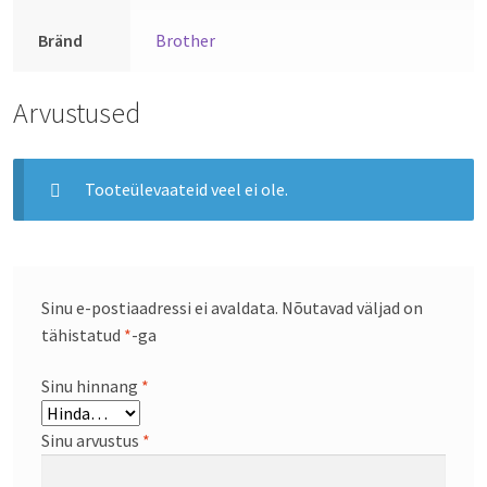
Bränd
Brother
Arvustused
Tooteülevaateid veel ei ole.
Sinu e-postiaadressi ei avaldata.
Nõutavad väljad on
tähistatud
*
-ga
Sinu hinnang
*
Sinu arvustus
*