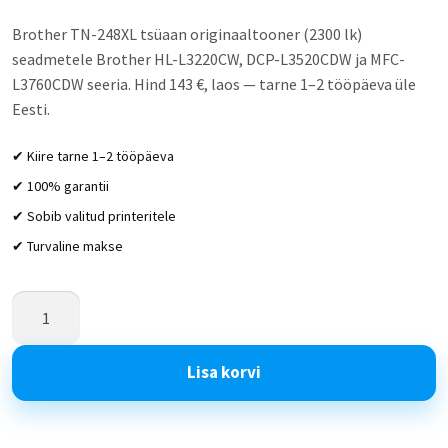
Brother TN-248XL tsüaan originaaltooner (2300 lk)
seadmetele Brother HL-L3220CW, DCP-L3520CDW ja MFC-
L3760CDW seeria. Hind 143 €, laos — tarne 1–2 tööpäeva üle
Eesti.
✔ Kiire tarne 1–2 tööpäeva
✔ 100% garantii
✔ Sobib valitud printeritele
✔ Turvaline makse
Lisa korvi