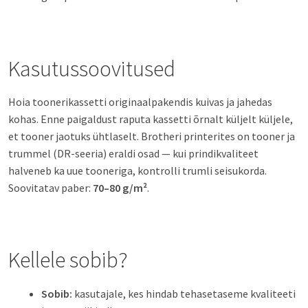
Kasutussoovitused
Hoia toonerikassetti originaalpakendis kuivas ja jahedas
kohas. Enne paigaldust raputa kassetti õrnalt küljelt küljele,
et tooner jaotuks ühtlaselt. Brotheri printerites on tooner ja
trummel (DR-seeria) eraldi osad — kui prindikvaliteet
halveneb ka uue tooneriga, kontrolli trumli seisukorda.
Soovitatav paber:
70–80 g/m²
.
Kellele sobib?
Sobib:
kasutajale, kes hindab tehasetaseme kvaliteeti