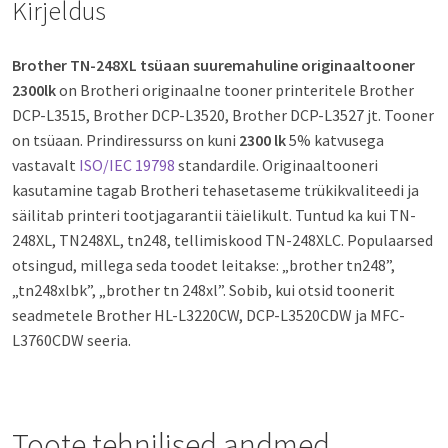
Kirjeldus
Brother TN-248XL tsüaan suuremahuline originaaltooner
2300lk
on Brotheri originaalne tooner printeritele Brother
DCP-L3515, Brother DCP-L3520, Brother DCP-L3527 jt. Tooner
on tsüaan. Prindiressurss on kuni
2300 lk
5% katvusega
vastavalt
ISO/IEC 19798
standardile. Originaaltooneri
kasutamine tagab Brotheri tehasetaseme trükikvaliteedi ja
säilitab printeri tootjagarantii täielikult. Tuntud ka kui TN-
248XL, TN248XL, tn248, tellimiskood TN-248XLC. Populaarsed
otsingud, millega seda toodet leitakse: „brother tn248”,
„tn248xlbk”, „brother tn 248xl”. Sobib, kui otsid toonerit
seadmetele Brother HL-L3220CW, DCP-L3520CDW ja MFC-
L3760CDW seeria.
Toote tehnilised andmed