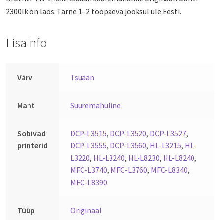
2300lk on laos. Tarne 1–2 tööpäeva jooksul üle Eesti.
Lisainfo
Värv
Tsüaan
Maht
Suuremahuline
Sobivad
DCP-L3515
,
DCP-L3520
,
DCP-L3527
,
printerid
DCP-L3555
,
DCP-L3560
,
HL-L3215
,
HL-
L3220
,
HL-L3240
,
HL-L8230
,
HL-L8240
,
MFC-L3740
,
MFC-L3760
,
MFC-L8340
,
MFC-L8390
Tüüp
Originaal