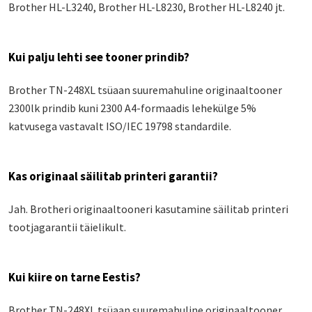
Brother HL-L3240, Brother HL-L8230, Brother HL-L8240 jt.
Kui palju lehti see tooner prindib?
Brother TN-248XL tsüaan suuremahuline originaaltooner
2300lk prindib kuni 2300 A4-formaadis lehekülge 5%
katvusega vastavalt ISO/IEC 19798 standardile.
Kas originaal säilitab printeri garantii?
Jah. Brotheri originaaltooneri kasutamine säilitab printeri
tootjagarantii täielikult.
Kui kiire on tarne Eestis?
Brother TN-248XL tsüaan suuremahuline originaaltooner