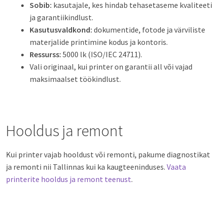
Sobib:
kasutajale, kes hindab tehasetaseme kvaliteeti
ja garantiikindlust.
Kasutusvaldkond:
dokumentide, fotode ja värviliste
materjalide printimine kodus ja kontoris.
Ressurss:
5000 lk (ISO/IEC 24711).
Vali originaal, kui printer on garantii all või vajad
maksimaalset töökindlust.
Hooldus ja remont
Kui printer vajab hooldust või remonti, pakume diagnostikat
ja remonti nii Tallinnas kui ka kaugteeninduses.
Vaata
printerite hooldus ja remont teenust
.