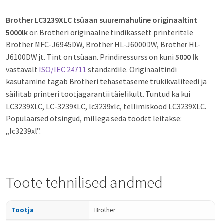
Brother LC3239XLC tsüaan suuremahuline originaaltint
5000lk
on Brotheri originaalne tindikassett printeritele
Brother MFC-J6945DW, Brother HL-J6000DW, Brother HL-
J6100DW jt. Tint on tsüaan. Prindiressurss on kuni
5000 lk
vastavalt
ISO/IEC 24711
standardile. Originaaltindi
kasutamine tagab Brotheri tehasetaseme trükikvaliteedi ja
säilitab printeri tootjagarantii täielikult. Tuntud ka kui
LC3239XLC, LC-3239XLC, lc3239xlc, tellimiskood LC3239XLC.
Populaarsed otsingud, millega seda toodet leitakse:
„lc3239xl”.
Toote tehnilised andmed
Tootja
Brother