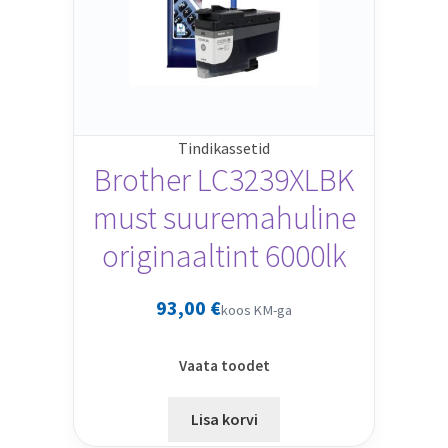
Tindikassetid
Brother LC3239XLBK
must suuremahuline
originaaltint 6000lk
93,00
€
koos KM-ga
Vaata toodet
Lisa korvi