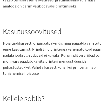
tagab tehasetaseme kvaliteedi ja stabiilseima tulemuse;
analoog on parim valik odavaks printimiseks.
Kasutussoovitused
Hoia tindikassetti originaalpakendis ning paigalda vahetult
enne kasutamist. Prindi tindiprinteriga vähemalt kord paari
nädala jooksul, et düüsid ei kuivaks. Kui prindil on triibud või
mõni värv puudub, käivita printeri menüüst düüside
puhastustsükkel. Vaheta kassett kohe, kui printer annab
tühjenemise hoiatuse.
Kellele sobib?