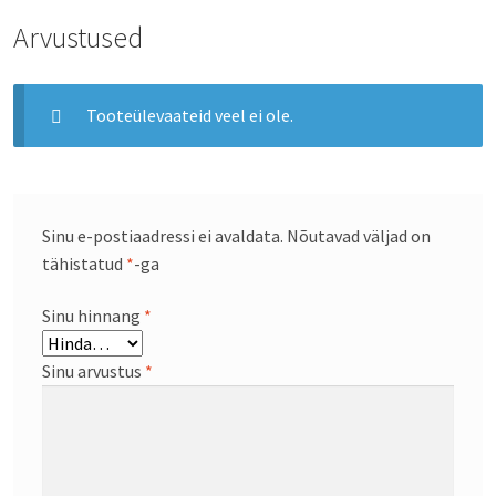
Arvustused
Tooteülevaateid veel ei ole.
Sinu e-postiaadressi ei avaldata.
Nõutavad väljad on
tähistatud
*
-ga
Sinu hinnang
*
Sinu arvustus
*