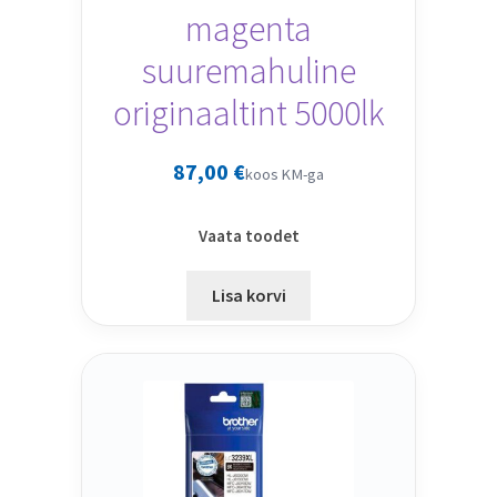
magenta
suuremahuline
originaaltint 5000lk
87,00
€
koos KM-ga
Vaata toodet
Lisa korvi