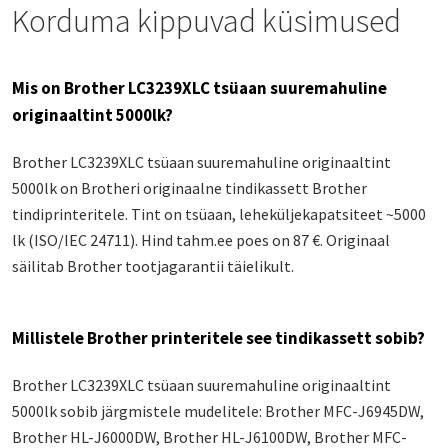
Korduma kippuvad küsimused
Mis on Brother LC3239XLC tsüaan suuremahuline
originaaltint 5000lk?
Brother LC3239XLC tsüaan suuremahuline originaaltint
5000lk on Brotheri originaalne tindikassett Brother
tindiprinteritele. Tint on tsüaan, leheküljekapatsiteet ~5000
lk (ISO/IEC 24711). Hind tahm.ee poes on 87 €. Originaal
säilitab Brother tootjagarantii täielikult.
Millistele Brother printeritele see tindikassett sobib?
Brother LC3239XLC tsüaan suuremahuline originaaltint
5000lk sobib järgmistele mudelitele: Brother MFC-J6945DW,
Brother HL-J6000DW, Brother HL-J6100DW, Brother MFC-