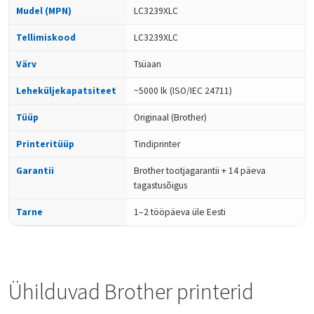
Mudel (MPN)
LC3239XLC
Tellimiskood
LC3239XLC
Värv
Tsüaan
Leheküljekapatsiteet
~5000 lk (ISO/IEC 24711)
Tüüp
Originaal (Brother)
Printeritüüp
Tindiprinter
Garantii
Brother tootjagarantii + 14 päeva
tagastusõigus
Tarne
1–2 tööpäeva üle Eesti
Ühilduvad Brother printerid