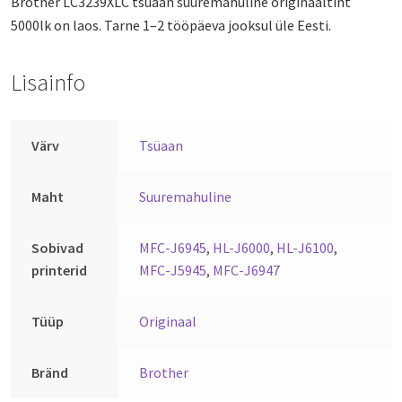
Brother LC3239XLC tsüaan suuremahuline originaaltint
5000lk on laos. Tarne 1–2 tööpäeva jooksul üle Eesti.
Lisainfo
Värv
Tsüaan
Maht
Suuremahuline
Sobivad
MFC-J6945
,
HL-J6000
,
HL-J6100
,
printerid
MFC-J5945
,
MFC-J6947
Tüüp
Originaal
Bränd
Brother