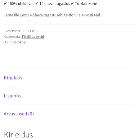
✔ 100% ühilduvus ✔ 14-päeva tagastus ✔ Töötab kohe
Tarne üle Eesti
14-päeva tagastus
Abi telefoni ja e-posti teel
Tootekood:
LC3239XLC
Kategooria:
Tindikassetid
Bränd:
Brother
Kirjeldus
Lisainfo
Arvustused (0)
Kirjeldus