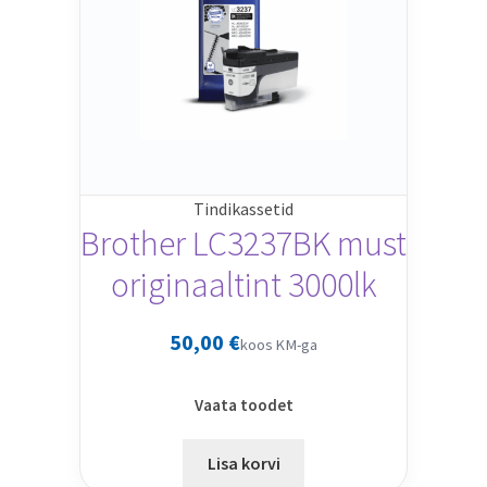
Tindikassetid
Brother LC3237BK must
originaaltint 3000lk
50,00
€
koos KM-ga
Vaata toodet
Lisa korvi