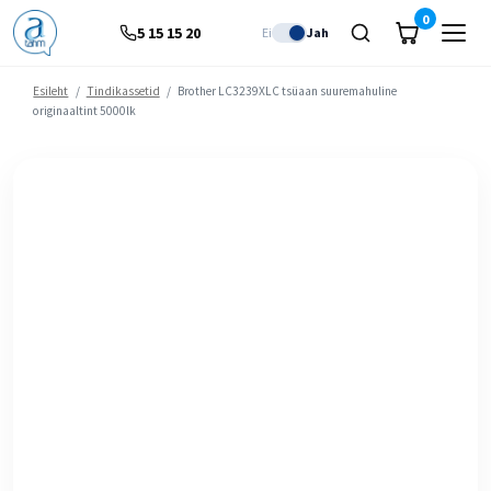
0
5 15 15 20
Ei
Jah
Esileht
/
Tindikassetid
/
Brother LC3239XLC tsüaan suuremahuline
originaaltint 5000lk