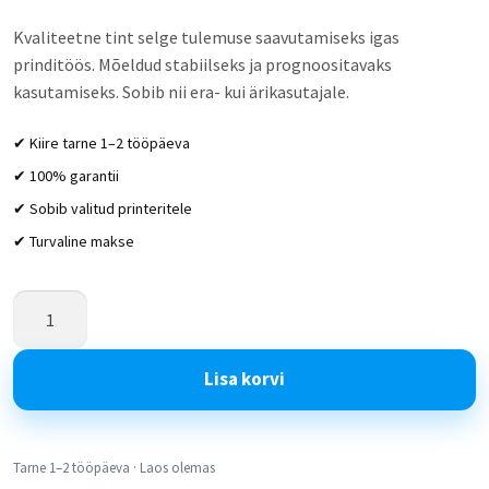
Kvaliteetne tint selge tulemuse saavutamiseks igas
prinditöös. Mõeldud stabiilseks ja prognoositavaks
kasutamiseks. Sobib nii era- kui ärikasutajale.
✔ Kiire tarne 1–2 tööpäeva
✔ 100% garantii
✔ Sobib valitud printeritele
✔ Turvaline makse
Lisa korvi
Tarne 1–2 tööpäeva · Laos olemas