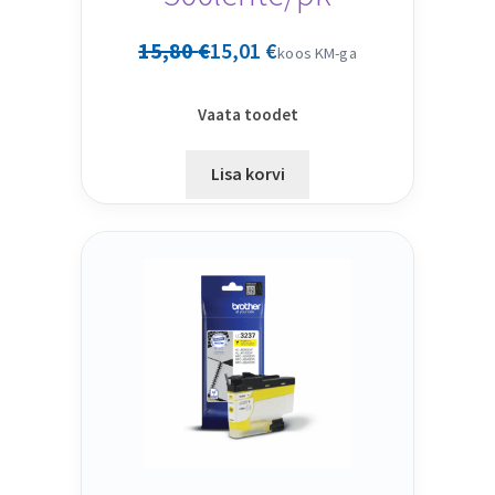
15,80
€
15,01
€
koos KM-ga
Vaata toodet
Lisa korvi