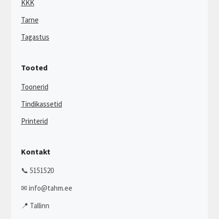
KKK
Tarne
Tagastus
Tooted
Toonerid
Tindikassetid
Printerid
Kontakt
📞 5151520
✉ info@tahm.ee
📍 Tallinn