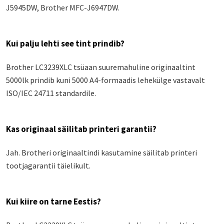
J5945DW, Brother MFC-J6947DW.
Kui palju lehti see tint prindib?
Brother LC3239XLC tsüaan suuremahuline originaaltint
5000lk prindib kuni 5000 A4-formaadis lehekülge vastavalt
ISO/IEC 24711 standardile.
Kas originaal säilitab printeri garantii?
Jah. Brotheri originaaltindi kasutamine säilitab printeri
tootjagarantii täielikult.
Kui kiire on tarne Eestis?