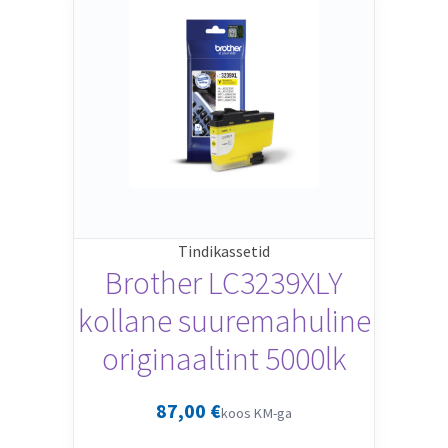
Tindikassetid
Brother LC3239XLY
kollane suuremahuline
originaaltint 5000lk
87,00
€
koos KM-ga