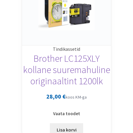
Tindikassetid
Brother LC125XLY
kollane suuremahuline
originaaltint 1200lk
28,00
€
koos KM-ga
Vaata toodet
Lisa korvi