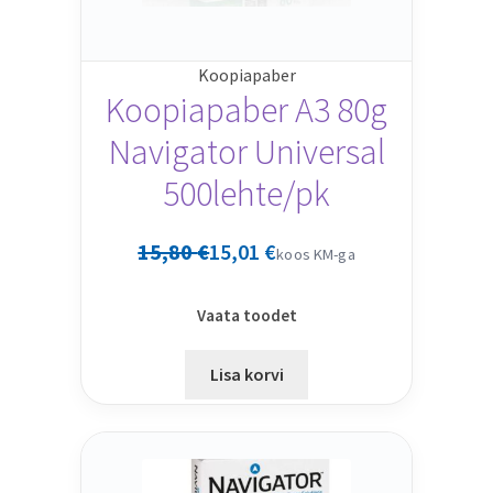
Koopiapaber
Koopiapaber A3 80g
Navigator Universal
500lehte/pk
15,80
€
15,01
€
koos KM-ga
Vaata toodet
Lisa korvi