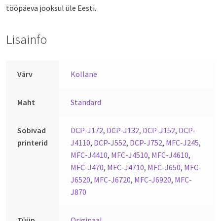
tööpäeva jooksul üle Eesti.
Lisainfo
Värv
Kollane
Maht
Standard
Sobivad
DCP-J172
,
DCP-J132
,
DCP-J152
,
DCP-
printerid
J4110
,
DCP-J552
,
DCP-J752
,
MFC-J245
,
MFC-J4410
,
MFC-J4510
,
MFC-J4610
,
MFC-J470
,
MFC-J4710
,
MFC-J650
,
MFC-
J6520
,
MFC-J6720
,
MFC-J6920
,
MFC-
J870
Tüüp
Originaal