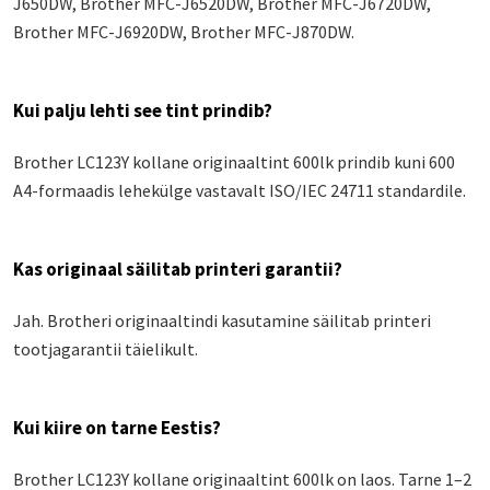
J650DW, Brother MFC-J6520DW, Brother MFC-J6720DW,
Brother MFC-J6920DW, Brother MFC-J870DW.
Kui palju lehti see tint prindib?
Brother LC123Y kollane originaaltint 600lk prindib kuni 600
A4-formaadis lehekülge vastavalt ISO/IEC 24711 standardile.
Kas originaal säilitab printeri garantii?
Jah. Brotheri originaaltindi kasutamine säilitab printeri
tootjagarantii täielikult.
Kui kiire on tarne Eestis?
Brother LC123Y kollane originaaltint 600lk on laos. Tarne 1–2