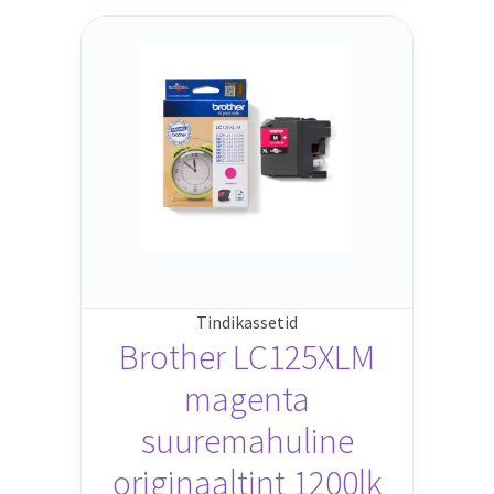
Tindikassetid
Brother LC125XLM
magenta
suuremahuline
originaaltint 1200lk