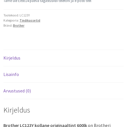
Tarne üle Eesti
14-päeva tagastus
Abi telefoni ja e-posti teel
Tootekood:
LC123Y
Kategooria:
Tindikassetid
Bränd:
Brother
Kirjeldus
Lisainfo
Arvustused (0)
Kirjeldus
Brother LC123Y kollane originaaltint 600lk
on Brotheri