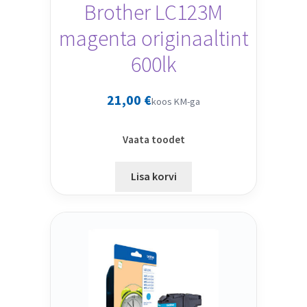
Brother LC123M
magenta originaaltint
600lk
21,00
€
koos KM-ga
Vaata toodet
Lisa korvi