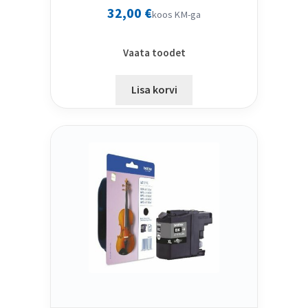
32,00
€
koos KM-ga
Vaata toodet
Lisa korvi