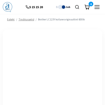
0
5 15 15 20
Ei
Jah
Esileht
/
Tindikassetid
/
Brother LC123Y kollane originaaltint 600lk