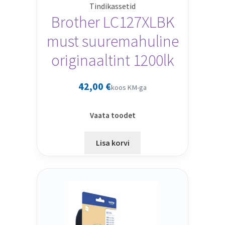
Tindikassetid
Brother LC127XLBK
must suuremahuline
originaaltint 1200lk
42,00
€
koos KM-ga
Vaata toodet
Lisa korvi