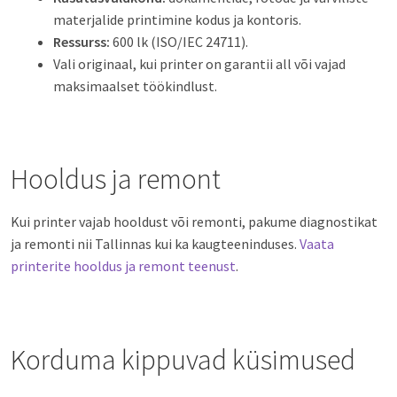
materjalide printimine kodus ja kontoris.
Ressurss:
600 lk (ISO/IEC 24711).
Vali originaal, kui printer on garantii all või vajad
maksimaalset töökindlust.
Hooldus ja remont
Kui printer vajab hooldust või remonti, pakume diagnostikat
ja remonti nii Tallinnas kui ka kaugteeninduses.
Vaata
printerite hooldus ja remont teenust
.
Korduma kippuvad küsimused