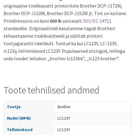
originaalne tindikassett printeritele Brother DCP-J172W,
Brother DCP-J132W, Brother DCP-J152W jt. Tint on kollane.
Prindiressurss on kuni
600 lk
vastavalt
ISO/IEC 24711
standardile. Originaaltindi kasutamine tagab Brotheri
tehasetaseme trükikvaliteedi ja säilitab printeri
tootjagarantii täielikult. Tuntud ka kui LC123Y, LC-123Y,
lc123y, tellimiskood LC123Y. Populaarsed otsingud, millega
seda toodet leitakse: „brother lc123bk”, „lc123 brother”.
Toote tehnilised andmed
Tootja
Brother
Mudel (MPN)
LC123Y
Tellimiskood
LC123Y