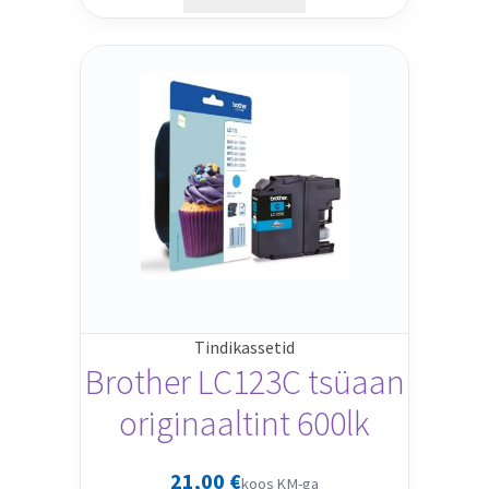
Tindikassetid
Brother LC123C tsüaan
originaaltint 600lk
21,00
€
koos KM-ga