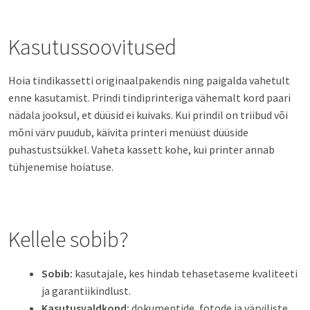
Kasutussoovitused
Hoia tindikassetti originaalpakendis ning paigalda vahetult
enne kasutamist. Prindi tindiprinteriga vähemalt kord paari
nädala jooksul, et düüsid ei kuivaks. Kui prindil on triibud või
mõni värv puudub, käivita printeri menüüst düüside
puhastustsükkel. Vaheta kassett kohe, kui printer annab
tühjenemise hoiatuse.
Kellele sobib?
Sobib:
kasutajale, kes hindab tehasetaseme kvaliteeti
ja garantiikindlust.
Kasutusvaldkond:
dokumentide, fotode ja värviliste