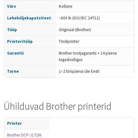
Värv
Kollane
Leheküljekapatsiteet
~600 lk (ISO/IEC 24711)
Tüüp
Originaal (Brother)
Printeritüüp
Tindiprinter
Garantii
Brother tootjagarantii + 14 päeva
tagastusõigus
Tarne
1–2 tööpäeva üle Eesti
Ühilduvad Brother printerid
Printer
Brother DCP-J172W