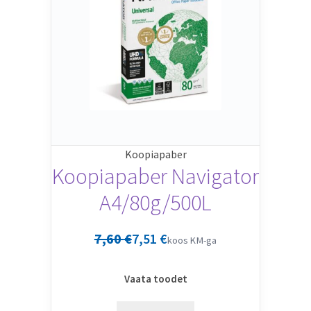
Koopiapaber
Koopiapaber Navigator
A4/80g/500L
7,60
€
7,51
€
koos KM-ga
Vaata toodet