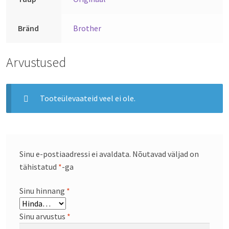
Bränd
Brother
Arvustused
Tooteülevaateid veel ei ole.
Sinu e-postiaadressi ei avaldata.
Nõutavad väljad on
tähistatud
*
-ga
Sinu hinnang
*
Sinu arvustus
*