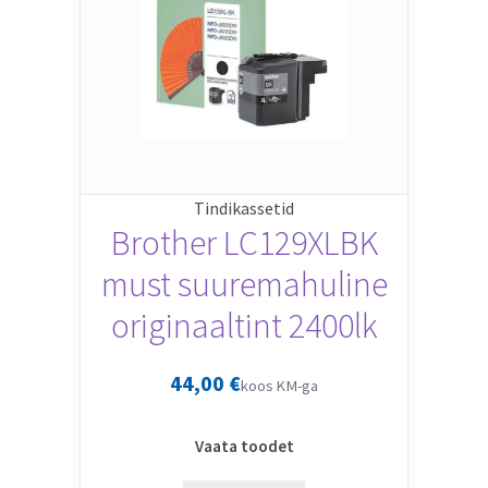
Tindikassetid
Brother LC129XLBK
must suuremahuline
originaaltint 2400lk
44,00
€
koos KM-ga
Vaata toodet