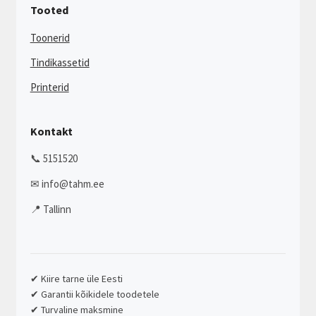
Tooted
Toonerid
Tindikassetid
Printerid
Kontakt
📞 5151520
✉ info@tahm.ee
📍 Tallinn
✔ Kiire tarne üle Eesti
✔ Garantii kõikidele toodetele
✔ Turvaline maksmine