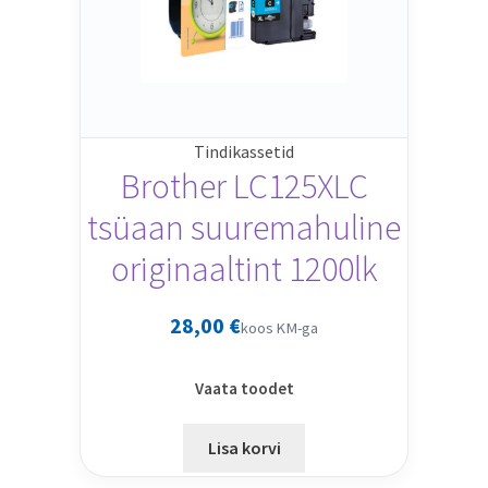
Tindikassetid
Brother LC125XLC
tsüaan suuremahuline
originaaltint 1200lk
28,00
€
koos KM-ga
Vaata toodet
Lisa korvi