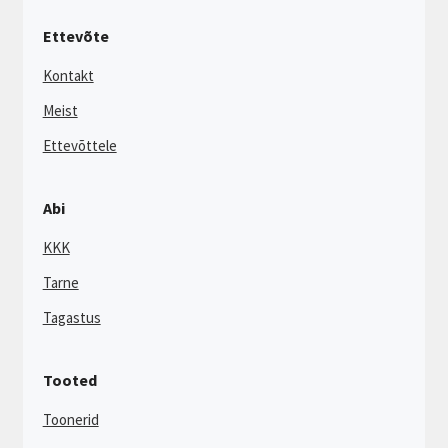
Ettevõte
Kontakt
Meist
Ettevõttele
Abi
KKK
Tarne
Tagastus
Tooted
Toonerid