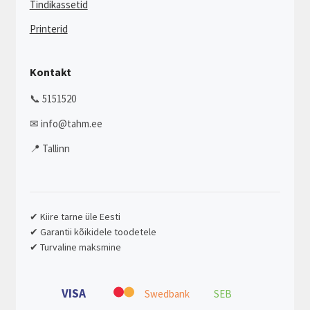
Tindikassetid
Printerid
Kontakt
📞 5151520
✉ info@tahm.ee
📍 Tallinn
✔ Kiire tarne üle Eesti
✔ Garantii kõikidele toodetele
✔ Turvaline maksmine
VISA
Swedbank
SEB