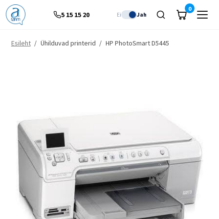
0
5 15 15 20
Ei
Jah
Esileht
/
Ühilduvad printerid
/
HP PhotoSmart D5445