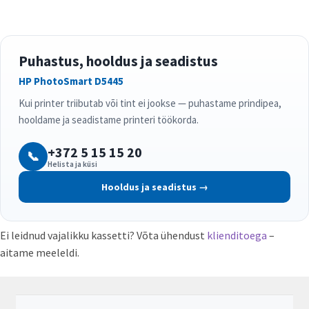
Puhastus, hooldus ja seadistus
HP PhotoSmart D5445
Kui printer triibutab või tint ei jookse — puhastame prindipea,
hooldame ja seadistame printeri töökorda.
+372 5 15 15 20
📞
Helista ja küsi
Hooldus ja seadistus →
Ei leidnud vajalikku kassetti? Võta ühendust
klienditoega
–
aitame meeleldi.