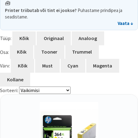
🧰
Printer triibutab või tint ei jookse?
Puhastame prindipea ja
seadistame.
Vaata ↓
Tüüp:
Kõik
Originaal
Analoog
Osa:
Kõik
Tooner
Trummel
Värv:
Kõik
Must
Cyan
Magenta
Kollane
Sorteeri: