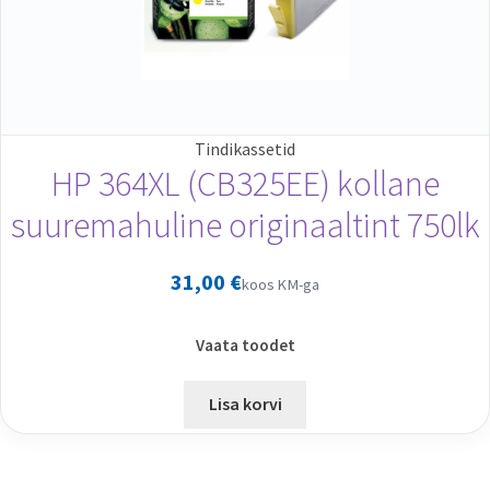
Tindikassetid
HP 364XL (CB325EE) kollane
suuremahuline originaaltint 750lk
31,00
€
koos KM-ga
Vaata toodet
Lisa korvi