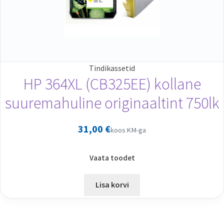
Tindikassetid
HP 364XL (CB325EE) kollane
suuremahuline originaaltint 750lk
31,00
€
koos KM-ga
Vaata toodet
Lisa korvi