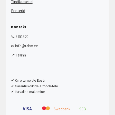
Tindikassetid
Printerid
Kontakt
📞 5151520
✉ info@tahm.ee
📍 Tallinn
✔ Kiire tarne üle Eesti
✔ Garantii kõikidele toodetele
✔ Turvaline maksmine
VISA
Swedbank
SEB