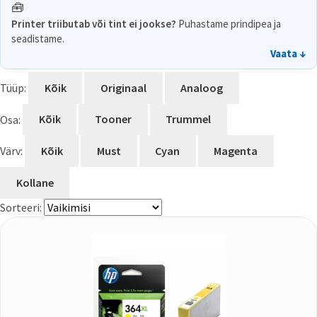
🧰
Printer triibutab või tint ei jookse?
Puhastame prindipea ja
seadistame.
Vaata ↓
Tüüp:
Kõik
Originaal
Analoog
Osa:
Kõik
Tooner
Trummel
Värv:
Kõik
Must
Cyan
Magenta
Kollane
Sorteeri: