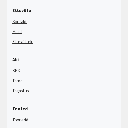
Ettevõte
Kontakt
Meist
Ettevõttele
Abi
KKK
Tarne
Tagastus
Tooted
Toonerid