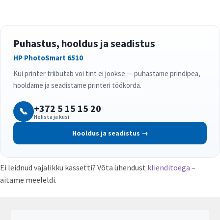
Puhastus, hooldus ja seadistus
HP PhotoSmart 6510
Kui printer triibutab või tint ei jookse — puhastame prindipea,
hooldame ja seadistame printeri töökorda.
+372 5 15 15 20
📞
Helista ja küsi
Hooldus ja seadistus →
Ei leidnud vajalikku kassetti? Võta ühendust
klienditoega
–
aitame meeleldi.