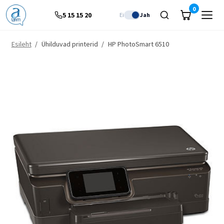
0
5 15 15 20
Ei
Jah
Esileht
/
Ühilduvad printerid
/
HP PhotoSmart 6510