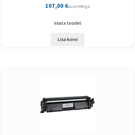
107,00
€
koos KM-ga
Vaata toodet
Lisa korvi