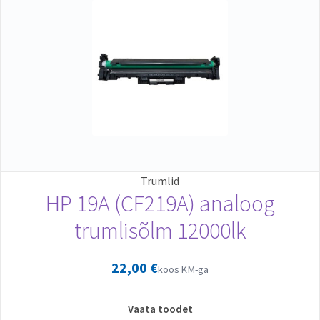
Trumlid
HP 19A (CF219A) analoog
trumlisõlm 12000lk
22,00
€
koos KM-ga
Vaata toodet