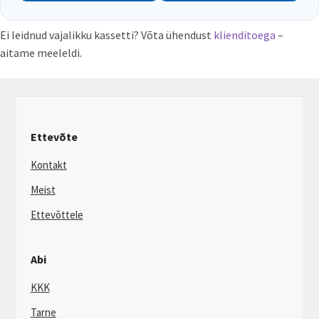
Ei leidnud vajalikku kassetti? Võta ühendust
klienditoega
–
aitame meeleldi.
Ettevõte
Kontakt
Meist
Ettevõttele
Abi
KKK
Tarne