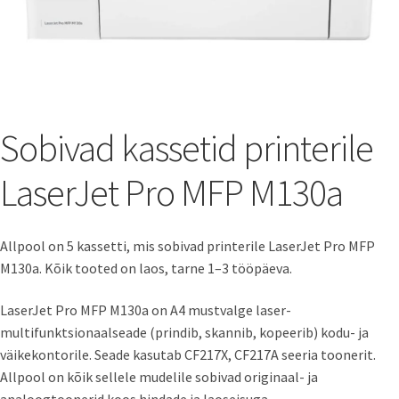
Sobivad kassetid printerile
LaserJet Pro MFP M130a
Allpool on 5 kassetti, mis sobivad printerile LaserJet Pro MFP
M130a. Kõik tooted on laos, tarne 1–3 tööpäeva.
LaserJet Pro MFP M130a on A4 mustvalge laser-
multifunktsionaalseade (prindib, skannib, kopeerib) kodu- ja
väikekontorile. Seade kasutab CF217X, CF217A seeria toonerit.
Allpool on kõik sellele mudelile sobivad originaal- ja