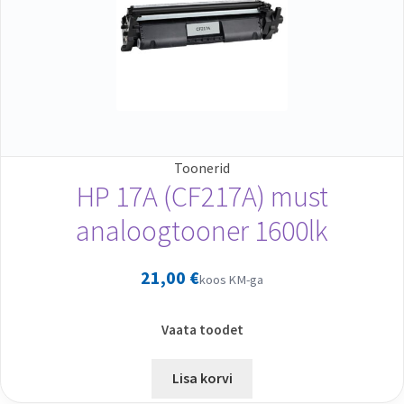
Toonerid
HP 17A (CF217A) must
analoogtooner 1600lk
21,00
€
koos KM-ga
Vaata toodet
Lisa korvi