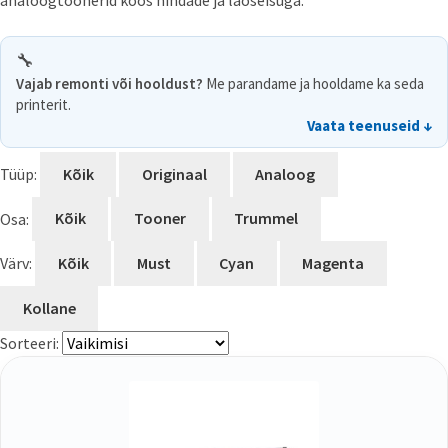
analoogtoonerid koos hindade ja laoseisuga.
🔧
Vajab remonti või hooldust?
Me parandame ja hooldame ka seda
printerit.
Vaata teenuseid ↓
Tüüp:
Kõik
Originaal
Analoog
Osa:
Kõik
Tooner
Trummel
Värv:
Kõik
Must
Cyan
Magenta
Kollane
Sorteeri: