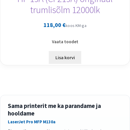
trumlisõlm 12000lk
118,00
€
koos KM-ga
Vaata toodet
Lisa korvi
Sama printerit me ka parandame ja
hooldame
LaserJet Pro MFP M130a