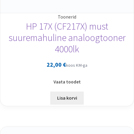
Toonerid
HP 17X (CF217X) must
suuremahuline analoogtooner
4000lk
22,00
€
koos KM-ga
Vaata toodet
Lisa korvi