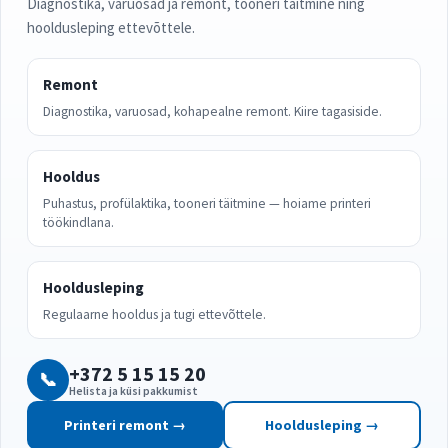
Diagnostika, varuosad ja remont, tooneri täitmine ning
hooldusleping ettevõttele.
Remont
Diagnostika, varuosad, kohapealne remont. Kiire tagasiside.
Hooldus
Puhastus, profülaktika, tooneri täitmine — hoiame printeri
töökindlana.
Hooldusleping
Regulaarne hooldus ja tugi ettevõttele.
+372 5 15 15 20
📞
Helista ja küsi pakkumist
Printeri remont →
Hooldusleping →