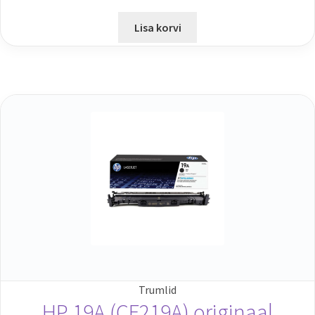
Lisa korvi
Trumlid
HP 19A (CF219A) originaal