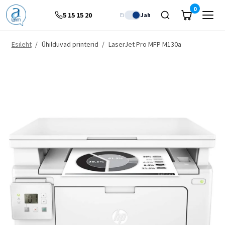
0
5 15 15 20
Ei
Jah
Esileht
/
Ühilduvad printerid
/
LaserJet Pro MFP M130a