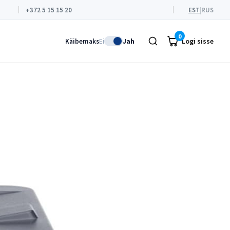
+372 5 15 15 20
EST
|
RUS
0
Logi sisse
Käibemaks
Ei
Jah