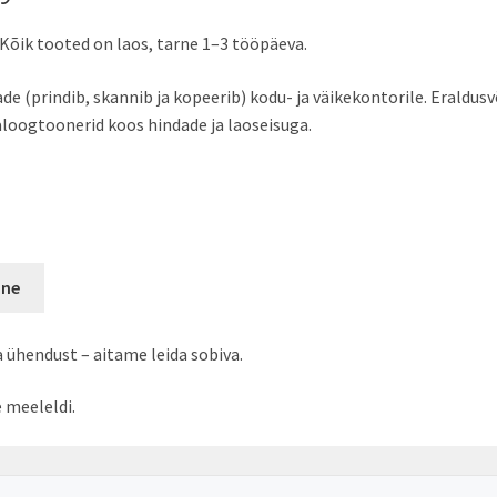
 Kõik tooted on laos, tarne 1–3 tööpäeva.
(prindib, skannib ja kopeerib) kodu- ja väikekontorile. Eraldusv
naloogtoonerid koos hindade ja laoseisuga.
ane
a ühendust – aitame leida sobiva.
 meeleldi.