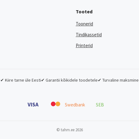
Tooted
Toonerid
Tindikassetid
Printerid
✔ Kiire tarne üle Eesti
✔ Garantii kõikidele toodetele
✔ Turvaline maksmine
VISA
Swedbank
SEB
© tahm.ee 2026