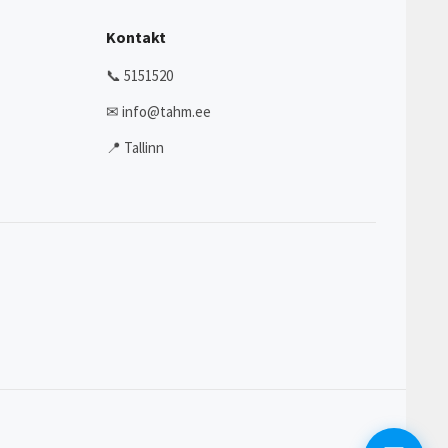
Kontakt
📞 5151520
✉ info@tahm.ee
📍 Tallinn