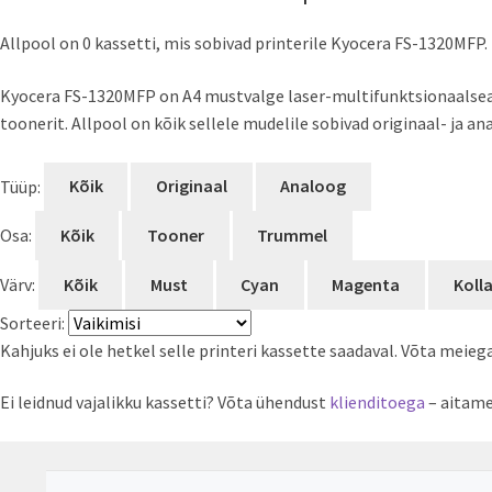
Allpool on 0 kassetti, mis sobivad printerile Kyocera FS-1320MFP.
Kyocera FS-1320MFP on A4 mustvalge laser-multifunktsionaalseade 
toonerit. Allpool on kõik sellele mudelile sobivad originaal- ja a
Tüüp:
Kõik
Originaal
Analoog
Osa:
Kõik
Tooner
Trummel
Värv:
Kõik
Must
Cyan
Magenta
Koll
Sorteeri:
Kahjuks ei ole hetkel selle printeri kassette saadaval. Võta meieg
Ei leidnud vajalikku kassetti? Võta ühendust
klienditoega
– aitame