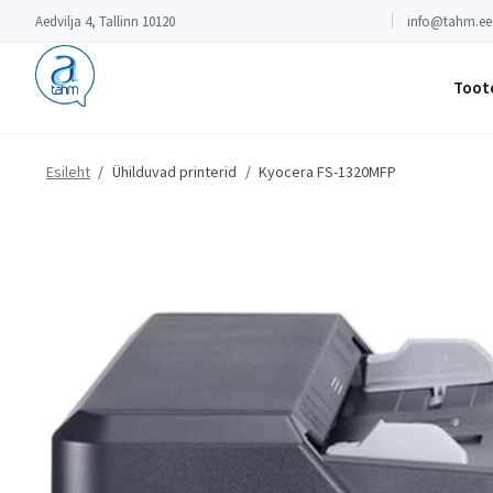
Aedvilja 4, Tallinn 10120
info@tahm.ee
Toot
Esileht
/
Ühilduvad printerid
/
Kyocera FS-1320MFP