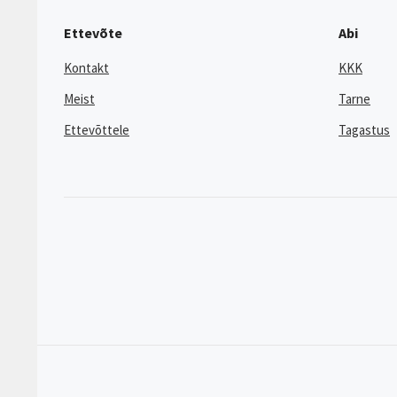
Ettevõte
Abi
Kontakt
KKK
Meist
Tarne
Ettevõttele
Tagastus