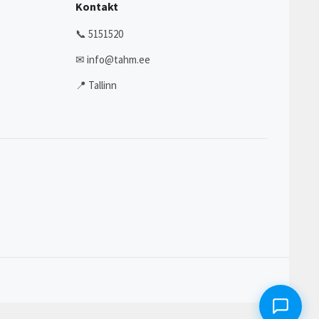
Kontakt
📞 5151520
✉ info@tahm.ee
📍 Tallinn