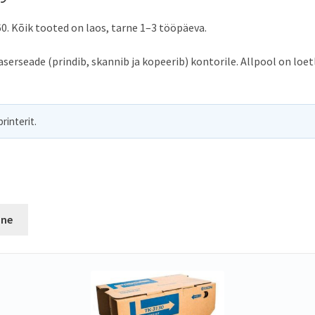
0. Kõik tooted on laos, tarne 1–3 tööpäeva.
seade (prindib, skannib ja kopeerib) kontorile. Allpool on loetle
rinterit.
ane