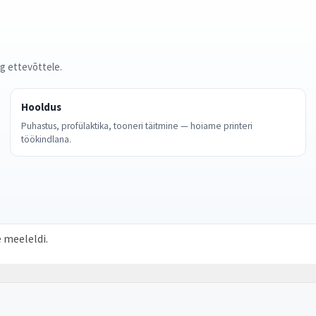
ng ettevõttele.
Hooldus
Puhastus, profülaktika, tooneri täitmine — hoiame printeri
töökindlana.
 meeleldi.