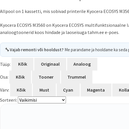
Allpool on 1 kassetti, mis sobivad printerile Kyocera ECOSYS M356
Kyocera ECOSYS M3560 on Kyocera ECOSYS multifunktsionaalne laser
analoogtoonerid koos hindade ja laoseisuga tahm.ee e-poes.
🔧
Vajab remonti või hooldust?
Me parandame ja hooldame ka seda p
Tüüp:
Kõik
Originaal
Analoog
Osa:
Kõik
Tooner
Trummel
Värv:
Kõik
Must
Cyan
Magenta
Koll
Sorteeri: