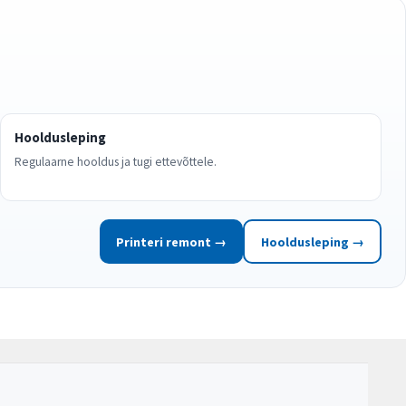
Hooldusleping
Regulaarne hooldus ja tugi ettevõttele.
Printeri remont →
Hooldusleping →