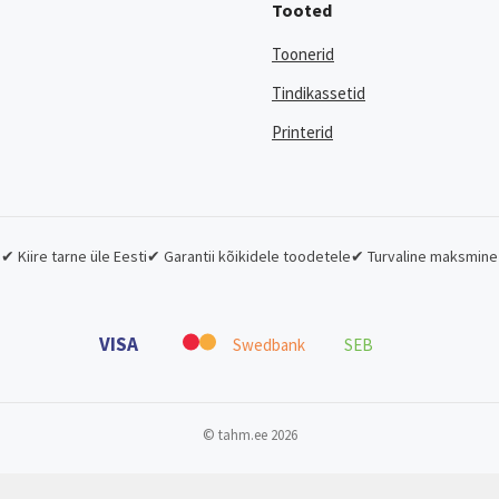
Tooted
Toonerid
Tindikassetid
Printerid
✔ Kiire tarne üle Eesti
✔ Garantii kõikidele toodetele
✔ Turvaline maksmine
VISA
Swedbank
SEB
© tahm.ee 2026