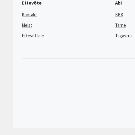
Ettevõte
Abi
Kontakt
KKK
Meist
Tarne
Ettevõttele
Tagastus