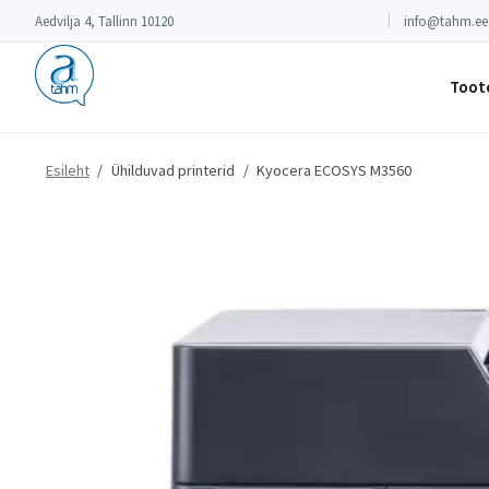
Aedvilja 4, Tallinn 10120
info@tahm.ee
Toot
Esileht
/
Ühilduvad printerid
/
Kyocera ECOSYS M3560