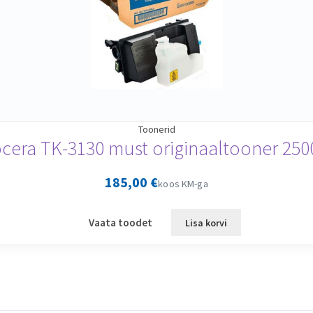
Toonerid
cera TK-3130 must originaaltooner 250
185,00
€
koos KM-ga
Vaata toodet
Lisa korvi