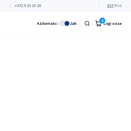
+372 5 15 15 20
EST
|
RUS
0
Logi sisse
Käibemaks
Ei
Jah