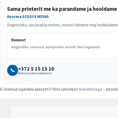
Sama printerit me ka parandame ja hooldame
Kyocera ECOSYS M3560
Diagnostika, varuosad ja remont, tooneri täitmine ning hoolduslepi
Remont
Diagnostika, varuosad, kohapealne remont. Kiire tagasiside.
+372 5 15 15 20
📞
Helista ja küsi pakkumist
Ei leidnud vajalikku kassetti? Võta ühendust
klienditoega
– aitame